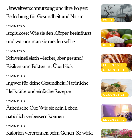
Umweltverschmutzung und ihre Folgen:
Bedrohung für Gesundheit und Natur
WELT
12 MIN READ
Isoglukose: Wie sie den Körper beeinflusst
und warum man sie meiden sollte
BLOG
11 MIN READ
Schweinefleisch – lecker, aber gesund?
Risiken und Fakten im Überblick
LEBENSSTIL
GESUNDHEIT
11 MIN READ
Ingwer für deine Gesundheit: Natürliche
Heilkräfte und einfache Rezepte
GESUNDHEIT
12 MIN READ
Ätherische Öle: Wie sie dein Leben
natürlich verbessern können
LEBENSSTIL
12 MIN READ
Kalorien verbrennen beim Gehen: So wirkt