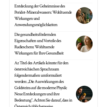
Entdeckung der Geheimnisse des
Peridot-Mineralwassers: Wohltuende
Wirkungen und
Anwendungsmöglichkeiten
Die gesundheitsfördernden
Eigenschaften und Vorteile des
Radieschens: Wohltuende
Wirkungen für Ihre Gesundheit
Az Titel des Artikels könnte für den
österreichischen Sprachraum
folgendermaßen umformuliert
werden: „Die Auswirkungen des
Goldsteins auf die moderne Physik:
Neue Entdeckungen und ihre
Bedeutung“. Achten Sie darauf, dass in
Österreich üblicherweise