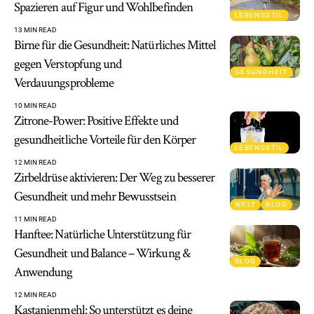
Spazieren auf Figur und Wohlbefinden
LEBENSSTIL
13 MIN READ
Birne für die Gesundheit: Natürliches Mittel
gegen Verstopfung und
GESUNDHEIT
Verdauungsprobleme
10 MIN READ
Zitrone-Power: Positive Effekte und
gesundheitliche Vorteile für den Körper
LEBENSSTIL
12 MIN READ
Zirbeldrüse aktivieren: Der Weg zu besserer
Gesundheit und mehr Bewusstsein
WELT
BLOG
11 MIN READ
Hanftee: Natürliche Unterstützung für
Gesundheit und Balance – Wirkung &
BLOG
Anwendung
12 MIN READ
Kastanienmehl: So unterstützt es deine