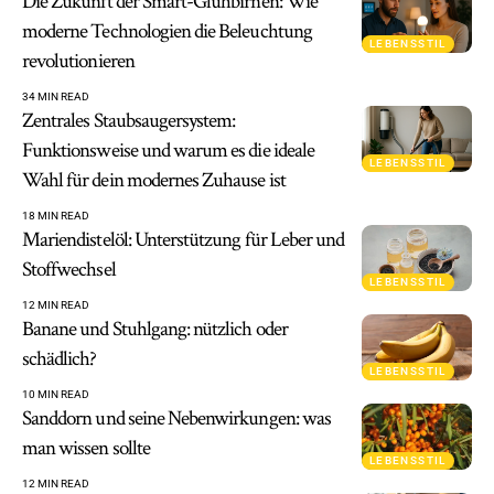
Die Zukunft der Smart-Glühbirnen: Wie
moderne Technologien die Beleuchtung
LEBENSSTIL
revolutionieren
34 MIN READ
Zentrales Staubsaugersystem:
Funktionsweise und warum es die ideale
LEBENSSTIL
Wahl für dein modernes Zuhause ist
18 MIN READ
Mariendistelöl: Unterstützung für Leber und
Stoffwechsel
LEBENSSTIL
12 MIN READ
Banane und Stuhlgang: nützlich oder
schädlich?
LEBENSSTIL
10 MIN READ
Sanddorn und seine Nebenwirkungen: was
man wissen sollte
LEBENSSTIL
12 MIN READ