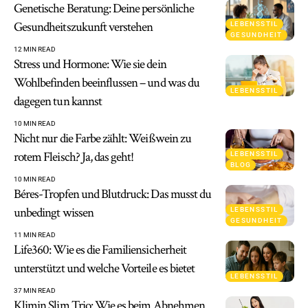
Genetische Beratung: Deine persönliche
Gesundheitszukunft verstehen
LEBENSSTIL
GESUNDHEIT
12 MIN READ
Stress und Hormone: Wie sie dein
Wohlbefinden beeinflussen – und was du
LEBENSSTIL
dagegen tun kannst
10 MIN READ
Nicht nur die Farbe zählt: Weißwein zu
rotem Fleisch? Ja, das geht!
LEBENSSTIL
BLOG
10 MIN READ
Béres-Tropfen und Blutdruck: Das musst du
unbedingt wissen
LEBENSSTIL
GESUNDHEIT
11 MIN READ
Life360: Wie es die Familiensicherheit
unterstützt und welche Vorteile es bietet
LEBENSSTIL
37 MIN READ
Klimin Slim Trio: Wie es beim Abnehmen