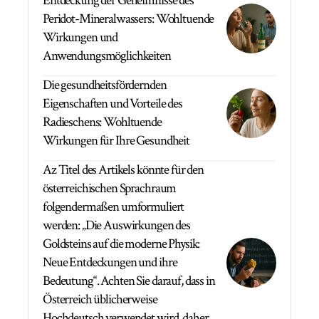
Entdeckung der Geheimnisse des
Peridot-Mineralwassers: Wohltuende
Wirkungen und
Anwendungsmöglichkeiten
Die gesundheitsfördernden
Eigenschaften und Vorteile des
Radieschens: Wohltuende
Wirkungen für Ihre Gesundheit
Az Titel des Artikels könnte für den
österreichischen Sprachraum
folgendermaßen umformuliert
werden: „Die Auswirkungen des
Goldsteins auf die moderne Physik:
Neue Entdeckungen und ihre
Bedeutung“. Achten Sie darauf, dass in
Österreich üblicherweise
Hochdeutsch verwendet wird, daher