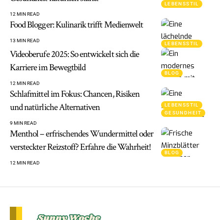
LEBENSSTIL
12 MIN READ
Food Blogger: Kulinarik trifft Medienwelt
13 MIN READ
LEBENSSTIL
Videoberufe 2025: So entwickelt sich die
Karriere im Bewegtbild
BLOG
12 MIN READ
Schlafmittel im Fokus: Chancen, Risiken
und natürliche Alternativen
LEBENSSTIL
GESUNDHEIT
9 MIN READ
Menthol – erfrischendes Wundermittel oder
versteckter Reizstoff? Erfahre die Wahrheit!
BLOG
12 MIN READ