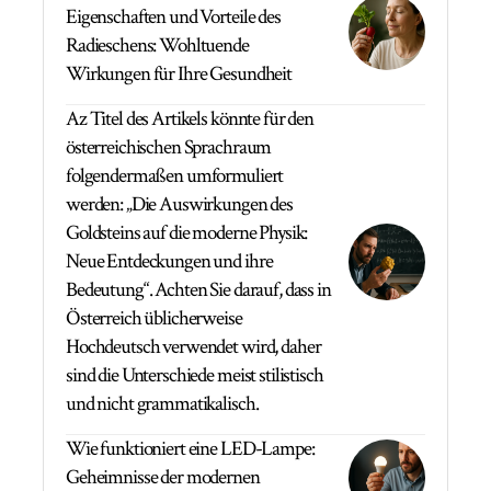
Eigenschaften und Vorteile des
Radieschens: Wohltuende
Wirkungen für Ihre Gesundheit
Az Titel des Artikels könnte für den
österreichischen Sprachraum
folgendermaßen umformuliert
werden: „Die Auswirkungen des
Goldsteins auf die moderne Physik:
Neue Entdeckungen und ihre
Bedeutung“. Achten Sie darauf, dass in
Österreich üblicherweise
Hochdeutsch verwendet wird, daher
sind die Unterschiede meist stilistisch
und nicht grammatikalisch.
Wie funktioniert eine LED-Lampe:
Geheimnisse der modernen