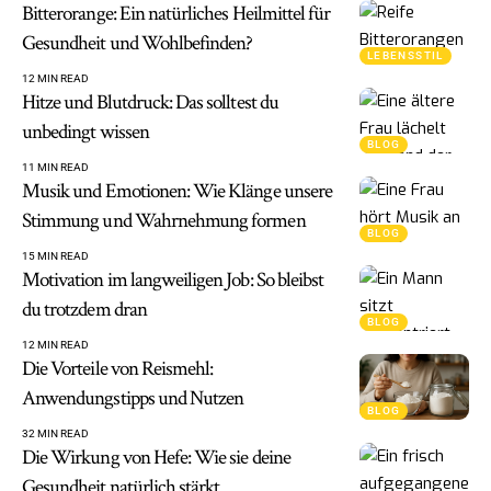
Bitterorange: Ein natürliches Heilmittel für
Gesundheit und Wohlbefinden?
LEBENSSTIL
12 MIN READ
Hitze und Blutdruck: Das solltest du
unbedingt wissen
BLOG
11 MIN READ
Musik und Emotionen: Wie Klänge unsere
Stimmung und Wahrnehmung formen
BLOG
15 MIN READ
Motivation im langweiligen Job: So bleibst
du trotzdem dran
BLOG
12 MIN READ
Die Vorteile von Reismehl:
Anwendungstipps und Nutzen
BLOG
32 MIN READ
Die Wirkung von Hefe: Wie sie deine
Gesundheit natürlich stärkt