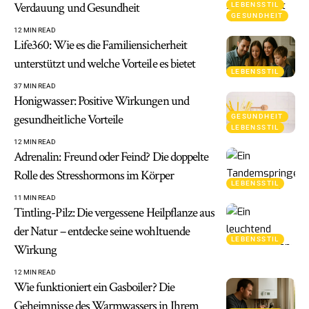
Verdauung und Gesundheit
LEBENSSTIL
GESUNDHEIT
12 MIN READ
Life360: Wie es die Familiensicherheit
unterstützt und welche Vorteile es bietet
LEBENSSTIL
37 MIN READ
Honigwasser: Positive Wirkungen und
gesundheitliche Vorteile
GESUNDHEIT
LEBENSSTIL
12 MIN READ
Adrenalin: Freund oder Feind? Die doppelte
Rolle des Stresshormons im Körper
LEBENSSTIL
11 MIN READ
Tintling-Pilz: Die vergessene Heilpflanze aus
der Natur – entdecke seine wohltuende
LEBENSSTIL
Wirkung
12 MIN READ
Wie funktioniert ein Gasboiler? Die
Geheimnisse des Warmwassers in Ihrem