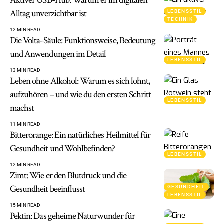
Aktiver USB-Hub: Warum er im digitalen
Alltag unverzichtbar ist
LEBENSSTIL
TECHNIK
12 MIN READ
Die Volta-Säule: Funktionsweise, Bedeutung
und Anwendungen im Detail
LEBENSSTIL
13 MIN READ
Leben ohne Alkohol: Warum es sich lohnt,
aufzuhören – und wie du den ersten Schritt
LEBENSSTIL
machst
11 MIN READ
Bitterorange: Ein natürliches Heilmittel für
Gesundheit und Wohlbefinden?
LEBENSSTIL
12 MIN READ
Zimt: Wie er den Blutdruck und die
Gesundheit beeinflusst
GESUNDHEIT
LEBENSSTIL
15 MIN READ
Pektin: Das geheime Naturwunder für