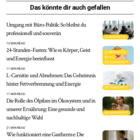
Das könnte dir auch gefallen
Umgang mit Büro-Politik: So bleibst du
professionell und souverän
LEBENSSTIL
13 MIN READ
24-Stunden-Fasten: Wie es Körper, Geist
LEBENSSTIL
und Energie beeinflusst
BLOG
GESUNDHEIT
11 MIN READ
L-Carnitin und Abnehmen: Das Geheimnis
hinter Fettverbrennung und Energie
GESUNDHEIT
11 MIN READ
Die Rolle des Ölpilzes im Ökosystem und in
unserer Ernährung: Eine gesunde und
GESUNDHEIT
nachhaltige Wahl
21 MIN READ
Wie funktioniert eine Gastherme: Die