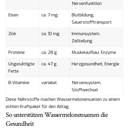
Nervenfunktion
Eisen
ca. 7 mg
Blutbildung,
Sauerstofftransport
Zink
ca. 10 mg
Immunsystem,
Zellteilung
Proteine
ca. 28 g
Muskelaufbau, Enzyme
Ungesättigte
ca. 47 g
Herzgesundheit, Energie
Fette
B-Vitamine
variabel
Nervensystem,
Stoffwechsel
Diese Nährstoffe machen Wassermelonensamen zu einem
echten Kraftpaket für den Alltag.
So unterstützen Wassermelonensamen die
Gesundheit