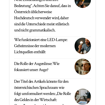
Bedeutung“. Achten Sie darauf, dass in
Österreich üblicherweise
Hochdeutsch verwendet wird, daher
sind die Unterschiede meist stilistisch
und nicht grammatikalisch.
Wie funktioniert eine LED-Lampe:
Geheimnisse der modernen
Lichtquellen enthüllt
Die Rolle der Augenlinse: Wie
fokussiert unser Auge?
Der Titel des Artikels könnte für den
österreichischen Sprachraum wie
folgt umformuliert werden: „Die Rolle
des Geldes in der Wirtschaft: