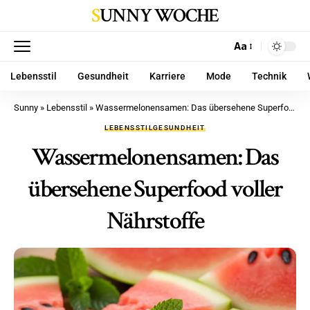
SUNNY WOCHE
Aa
Lebensstil
Gesundheit
Karriere
Mode
Technik
Sunny
»
Lebensstil
»
Wassermelonensamen: Das übersehene Superfood voller Nährstoffe
LEBENSSTIL
GESUNDHEIT
Wassermelonensamen: Das
übersehene Superfood voller
Nährstoffe