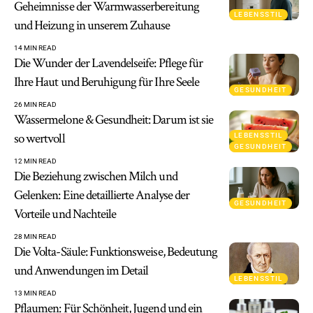
Geheimnisse der Warmwasserbereitung
LEBENSSTIL
und Heizung in unserem Zuhause
14 MIN READ
Die Wunder der Lavendelseife: Pflege für
Ihre Haut und Beruhigung für Ihre Seele
GESUNDHEIT
26 MIN READ
Wassermelone & Gesundheit: Darum ist sie
so wertvoll
LEBENSSTIL
GESUNDHEIT
12 MIN READ
Die Beziehung zwischen Milch und
Gelenken: Eine detaillierte Analyse der
GESUNDHEIT
Vorteile und Nachteile
28 MIN READ
Die Volta-Säule: Funktionsweise, Bedeutung
und Anwendungen im Detail
LEBENSSTIL
13 MIN READ
Pflaumen: Für Schönheit, Jugend und ein