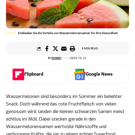
Entdecken Sie die Vorteile von Wassermelonensamen für Ihre Gesundheit.
9 MIN READ
BY
SUNNY
2025.10.12.
Flipboard
Google News
Wassermelonen sind besonders im Sommer ein beliebter
Snack. Doch während das rote Fruchtfleisch von vielen
genossen wird, landen die kleinen schwarzen Samen meist
achtlos im Müll. Dabei stecken gerade in den
Wassermelonensamen wertvolle Nährstoffe und
verborgene Kräfte, die sie zu einem echten Superfood