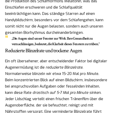
die Produktion des Schlafhormons Melatonin, was das
Einschlafen erschweren und die Schlafqualität
beeinträchtigen kann. Das ständige Starren auf einen
Handybildschirm, besonders vor dem Schlafengehen, kann
somit nicht nur die Augen belasten, sondern auch unseren
gesamten Biorhythmus durcheinanderbringen.
„Die Augen sind unser Fenster zur Welt. Ihre Gesundheit zu
vernachlässigen, bedeutet, die Klarheit dieses Fensters zu trüben.“
Reduzierte Blinzelrate und trockene Augen
Ein oft übersehener, aber entscheidender Faktor bei digitaler
Augenermüdung ist die
reduzierte Blinzelrate
.
Normalerweise blinzeln wir etwa 15-20 Mal pro Minute.
Beim konzentrierten Blick auf einen Bildschirm, insbesondere
bei anspruchsvollen Aufgaben oder fesselnden Inhalten,
kann diese Rate
drastisch auf 5-7 Mal pro Minute sinken
.
Jeder Lidschlag verteilt einen frischen Tränenfilm über die
Augenoberfläche, der sie befeuchtet, reinigt und mit
Nährstoffen versorgt. Eine verminderte Blinzelrate führt