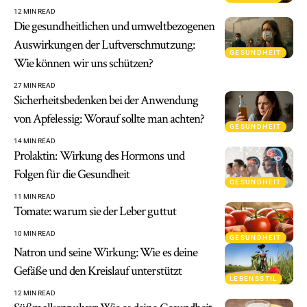
12 MIN READ
Die gesundheitlichen und umweltbezogenen
Auswirkungen der Luftverschmutzung:
GESUNDHEIT
Wie können wir uns schützen?
27 MIN READ
Sicherheitsbedenken bei der Anwendung
von Apfelessig: Worauf sollte man achten?
GESUNDHEIT
14 MIN READ
Prolaktin: Wirkung des Hormons und
Folgen für die Gesundheit
GESUNDHEIT
11 MIN READ
Tomate: warum sie der Leber guttut
10 MIN READ
GESUNDHEIT
Natron und seine Wirkung: Wie es deine
Gefäße und den Kreislauf unterstützt
LEBENSSTIL
12 MIN READ