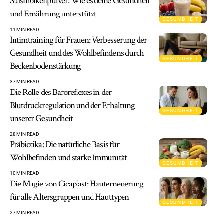
Süßmolkenpulver: Wie es deine Gesundheit
und Ernährung unterstützt
GESUNDHEIT
11 MIN READ
Intimtraining für Frauen: Verbesserung der
Gesundheit und des Wohlbefindens durch
GESUNDHEIT
Beckenbodenstärkung
37 MIN READ
Die Rolle des Baroreflexes in der
Blutdruckregulation und der Erhaltung
GESUNDHEIT
unserer Gesundheit
28 MIN READ
Präbiotika: Die natürliche Basis für
Wohlbefinden und starke Immunität
GESUNDHEIT
10 MIN READ
Die Magie von Cicaplast: Hauterneuerung
für alle Altersgruppen und Hauttypen
GESUNDHEIT
27 MIN READ