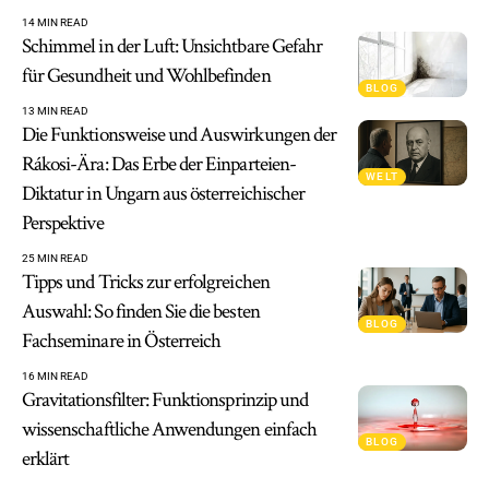
14 MIN READ
Schimmel in der Luft: Unsichtbare Gefahr
für Gesundheit und Wohlbefinden
BLOG
13 MIN READ
Die Funktionsweise und Auswirkungen der
Rákosi-Ära: Das Erbe der Einparteien-
WELT
Diktatur in Ungarn aus österreichischer
Perspektive
25 MIN READ
Tipps und Tricks zur erfolgreichen
Auswahl: So finden Sie die besten
BLOG
Fachseminare in Österreich
16 MIN READ
Gravitationsfilter: Funktionsprinzip und
wissenschaftliche Anwendungen einfach
BLOG
erklärt