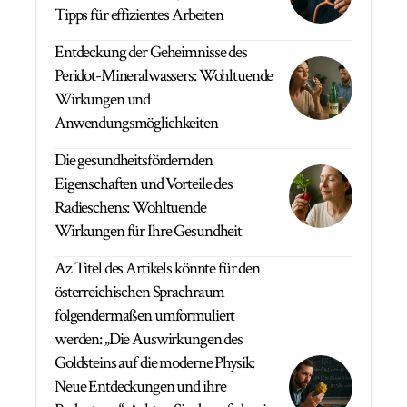
Tipps für effizientes Arbeiten
Entdeckung der Geheimnisse des
Peridot-Mineralwassers: Wohltuende
Wirkungen und
Anwendungsmöglichkeiten
Die gesundheitsfördernden
Eigenschaften und Vorteile des
Radieschens: Wohltuende
Wirkungen für Ihre Gesundheit
Az Titel des Artikels könnte für den
österreichischen Sprachraum
folgendermaßen umformuliert
werden: „Die Auswirkungen des
Goldsteins auf die moderne Physik:
Neue Entdeckungen und ihre