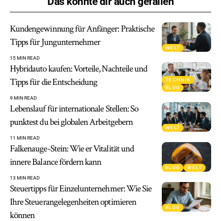
Das könnte dir auch gefallen
Kundengewinnung für Anfänger: Praktische
Tipps für Jungunternehmer
WELT
15 MIN READ
Hybridauto kaufen: Vorteile, Nachteile und
Tipps für die Entscheidung
TECHNIK
BLOG
9 MIN READ
Lebenslauf für internationale Stellen: So
punktest du bei globalen Arbeitgebern
WELT
11 MIN READ
Falkenauge-Stein: Wie er Vitalität und
innere Balance fördern kann
BLOG
WELT
13 MIN READ
Steuertipps für Einzelunternehmer: Wie Sie
Ihre Steuerangelegenheiten optimieren
BLOG
können