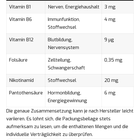
Vitamin B1
Nerven, Energiehaushalt
3 mg
Vitamin B6
Immunfunktion,
4 mg
Stoffwechsel
Vitamin B12
Blutbildung,
9 µg
Nervensystem
Folsäure
Zellteilung,
0,35 mg
Schwangerschaft
Nikotinamid
Stoffwechsel
20 mg
Pantothensäure
Hormonbildung,
6 mg
Energiegewinnung
Die genaue Zusammensetzung kann je nach Hersteller leicht
variieren. Es lohnt sich, die Packungsbeilage stets
aufmerksam zu lesen, um die enthaltenen Mengen und die
individuelle Verträglichkeit zu überprüfen.