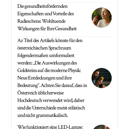
Die gesundheitsfördernden
Eigenschaften und Vorteile des
Radieschens: Wohltuende
Wirkungen für Ihre Gesundheit
Az Titel des Artikels könnte für den
österreichischen Sprachraum
folgendermaßen umformuliert
werden: „Die Auswirkungen des
Goldsteins auf die moderne Physik:
Neue Entdeckungen und ihre
Bedeutung“. Achten Sie darauf, dass in
Österreich üblicherweise
Hochdeutsch verwendet wird, daher
sind die Unterschiede meist stilistisch
und nicht grammatikalisch.
Wie funktioniert eine LED-Lampe: