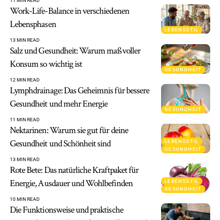
11 MIN READ
Work-Life-Balance in verschiedenen
Lebensphasen
LEBENSSTIL
13 MIN READ
Salz und Gesundheit: Warum maßvoller
Konsum so wichtig ist
GESUNDHEIT
12 MIN READ
Lymphdrainage: Das Geheimnis für bessere
Gesundheit und mehr Energie
GESUNDHEIT
11 MIN READ
Nektarinen: Warum sie gut für deine
Gesundheit und Schönheit sind
LEBENSSTIL
GESUNDHEIT
13 MIN READ
Rote Bete: Das natürliche Kraftpaket für
Energie, Ausdauer und Wohlbefinden
LEBENSSTIL
GESUNDHEIT
10 MIN READ
Die Funktionsweise und praktische