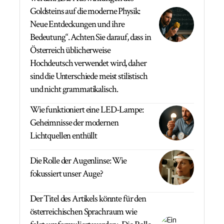
Goldsteins auf die moderne Physik:
Neue Entdeckungen und ihre
Bedeutung“. Achten Sie darauf, dass in
Österreich üblicherweise
Hochdeutsch verwendet wird, daher
sind die Unterschiede meist stilistisch
und nicht grammatikalisch.
Wie funktioniert eine LED-Lampe:
Geheimnisse der modernen
Lichtquellen enthüllt
Die Rolle der Augenlinse: Wie
fokussiert unser Auge?
Der Titel des Artikels könnte für den
österreichischen Sprachraum wie