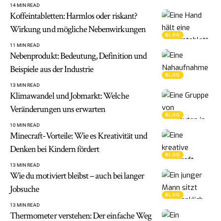
14 MIN READ
Koffeintabletten: Harmlos oder riskant?
Wirkung und mögliche Nebenwirkungen
BLOG
11 MIN READ
Nebenprodukt: Bedeutung, Definition und
Beispiele aus der Industrie
BLOG
13 MIN READ
Klimawandel und Jobmarkt: Welche
Veränderungen uns erwarten
BLOG
10 MIN READ
Minecraft-Vorteile: Wie es Kreativität und
Denken bei Kindern fördert
BLOG
13 MIN READ
Wie du motiviert bleibst – auch bei langer
Jobsuche
BLOG
13 MIN READ
Thermometer verstehen: Der einfache Weg