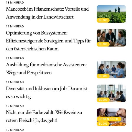
13 MIN READ
Mancozeb im Pflanzenschutz: Vorteile und
Anwendung in der Landwirtschaft
BLOG
11 MIN READ
Optimierung von Bussystemen:
Effizienzsteigernde Strategien und Tipps für
BLOG
den österreichischen Raum
21 MIN READ
Ausbildung für medizinische Assistenten:
Wege und Perspektiven
BLOG
11 MIN READ
Diversität und Inklusion im Job: Darum ist
es so wichtig
BLOG
12 MIN READ
Nicht nur die Farbe zählt: Weißwein zu
rotem Fleisch? Ja, das geht!
LEBENSSTIL
BLOG
10 MIN READ