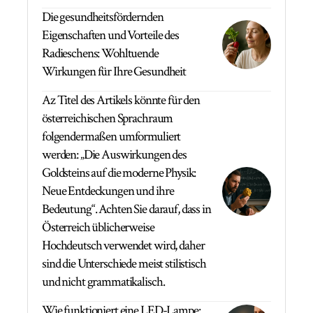
Die gesundheitsfördernden
Eigenschaften und Vorteile des
Radieschens: Wohltuende
Wirkungen für Ihre Gesundheit
Az Titel des Artikels könnte für den
österreichischen Sprachraum
folgendermaßen umformuliert
werden: „Die Auswirkungen des
Goldsteins auf die moderne Physik:
Neue Entdeckungen und ihre
Bedeutung“. Achten Sie darauf, dass in
Österreich üblicherweise
Hochdeutsch verwendet wird, daher
sind die Unterschiede meist stilistisch
und nicht grammatikalisch.
Wie funktioniert eine LED-Lampe: