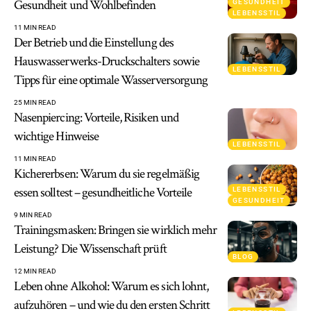
Gesundheit und Wohlbefinden
GESUNDHEIT
LEBENSSTIL
11 MIN READ
Der Betrieb und die Einstellung des
Hauswasserwerks-Druckschalters sowie
LEBENSSTIL
Tipps für eine optimale Wasserversorgung
25 MIN READ
Nasenpiercing: Vorteile, Risiken und
wichtige Hinweise
LEBENSSTIL
11 MIN READ
Kichererbsen: Warum du sie regelmäßig
essen solltest – gesundheitliche Vorteile
LEBENSSTIL
GESUNDHEIT
9 MIN READ
Trainingsmasken: Bringen sie wirklich mehr
Leistung? Die Wissenschaft prüft
BLOG
12 MIN READ
Leben ohne Alkohol: Warum es sich lohnt,
aufzuhören – und wie du den ersten Schritt