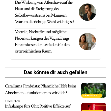
Die Wirkung von Aftershave auf die
Haut und die Steigerung des
Selbstbewusstseins bei Männern:
Warum die richtige Wahl wichtig ist?
Vorteile, Nachteile und mögliche
Nebenwirkungen des Vaginalrings:
Ein umfassender Leitfaden für den
österreichischen Raum
Das könnte dir auch gefallen
Caralluma Fimbriata: Pflanzliche Hilfe beim
Abnehmen – funktioniert es wirklich?
LEBENSSTIL
11 MIN READ
Infralampe fürs Ohr: Positive Effekte auf