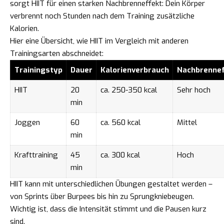
sorgt HIIT für einen starken Nachbrenneffekt: Dein Körper
verbrennt noch Stunden nach dem Training zusätzliche
Kalorien.
Hier eine Übersicht, wie HIIT im Vergleich mit anderen
Trainingsarten abschneidet:
Trainingstyp
Dauer
Kalorienverbrauch
Nachbrennef
HIIT
20
ca. 250-350 kcal
Sehr hoch
min
Joggen
60
ca. 560 kcal
Mittel
min
Krafttraining
45
ca. 300 kcal
Hoch
min
HIIT kann mit unterschiedlichen Übungen gestaltet werden –
von Sprints über Burpees bis hin zu Sprungkniebeugen.
Wichtig ist, dass die Intensität stimmt und die Pausen kurz
sind.