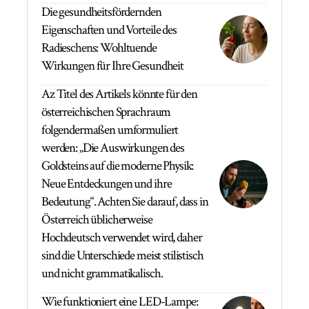
Die gesundheitsfördernden
Eigenschaften und Vorteile des
Radieschens: Wohltuende
Wirkungen für Ihre Gesundheit
Az Titel des Artikels könnte für den
österreichischen Sprachraum
folgendermaßen umformuliert
werden: „Die Auswirkungen des
Goldsteins auf die moderne Physik:
Neue Entdeckungen und ihre
Bedeutung“. Achten Sie darauf, dass in
Österreich üblicherweise
Hochdeutsch verwendet wird, daher
sind die Unterschiede meist stilistisch
und nicht grammatikalisch.
Wie funktioniert eine LED-Lampe: