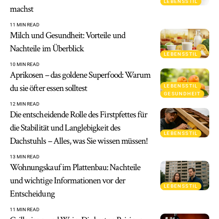
LEBENSSTIL
machst
11 MIN READ
Milch und Gesundheit: Vorteile und
Nachteile im Überblick
LEBENSSTIL
10 MIN READ
Aprikosen – das goldene Superfood: Warum
du sie öfter essen solltest
LEBENSSTIL
GESUNDHEIT
12 MIN READ
Die entscheidende Rolle des Firstpfettes für
die Stabilität und Langlebigkeit des
LEBENSSTIL
Dachstuhls – Alles, was Sie wissen müssen!
13 MIN READ
Wohnungskauf im Plattenbau: Nachteile
und wichtige Informationen vor der
LEBENSSTIL
Entscheidung
11 MIN READ