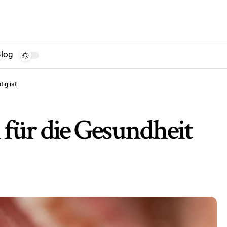
log
ig ist
ür die Gesundheit