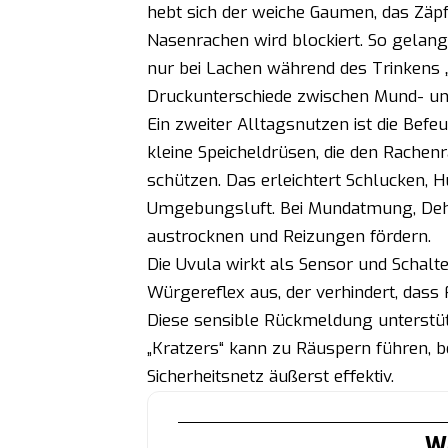
hebt sich der weiche Gaumen, das Zäp
Nasenrachen wird blockiert. So gelangt
nur bei Lachen während des Trinkens „v
Druckunterschiede zwischen Mund- un
Ein zweiter Alltagsnutzen ist die Befe
kleine Speicheldrüsen, die den Rache
schützen. Das erleichtert Schlucken, 
Umgebungsluft. Bei Mundatmung, Dehy
austrocknen und Reizungen fördern.
Die Uvula wirkt als Sensor und Schalte
Würgereflex aus, der verhindert, das
Diese sensible Rückmeldung unterstüt
„Kratzers“ kann zu Räuspern führen, bev
Sicherheitsnetz äußerst effektiv.
We