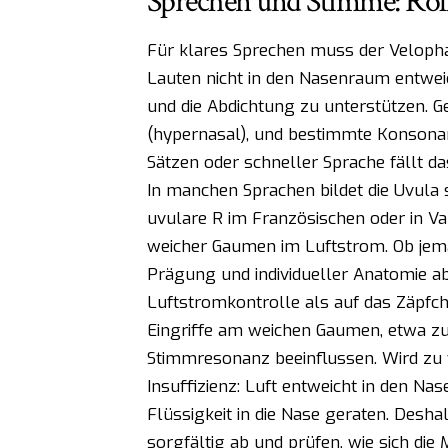
Sprechen und Stimme: Roll
Für klares Sprechen muss der Velophar
Lauten nicht in den Nasenraum entweic
und die Abdichtung zu unterstützen. Gel
(hypernasal), und bestimmte Konsonan
Sätzen oder schneller Sprache fällt da
In manchen Sprachen bildet die Uvula 
uvulare R im Französischen oder in Va
weicher Gaumen im Luftstrom. Ob jema
Prägung und individueller Anatomie ab.
Luftstromkontrolle als auf das Zäpfche
Eingriffe am weichen Gaumen, etwa z
Stimmresonanz beeinflussen. Wird zu 
Insuffizienz: Luft entweicht in den N
Flüssigkeit in die Nase geraten. Desh
sorgfältig ab und prüfen, wie sich di