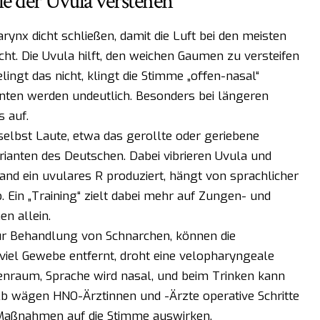
e der Uvula verstehen
ynx dicht schließen, damit die Luft bei den meisten
ht. Die Uvula hilft, den weichen Gaumen zu versteifen
ingt das nicht, klingt die Stimme „offen-nasal“
ten werden undeutlich. Besonders bei längeren
s auf.
selbst Laute, etwa das gerollte oder geriebene
rianten des Deutschen. Dabei vibrieren Uvula und
nd ein uvulares R produziert, hängt von sprachlicher
 Ein „Training“ zielt dabei mehr auf Zungen- und
n allein.
ur Behandlung von Schnarchen, können die
viel Gewebe entfernt, droht eine velopharyngeale
asenraum, Sprache wird nasal, und beim Trinken kann
alb wägen HNO-Ärztinnen und -Ärzte operative Schritte
e Maßnahmen auf die Stimme auswirken.