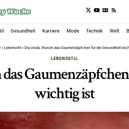
il
Gesundheit
Karriere
Mode
Technik
Welt
B
y
»
Lebensstil
»
Die Uvula: Warum das Gaumenzäpfchen für die Gesundheit wicht
LEBENSSTIL
 das Gaumenzäpfchen f
wichtig ist