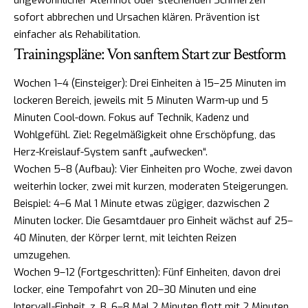
sofort abbrechen und Ursachen klären. Prävention ist
einfacher als Rehabilitation.
Trainingspläne: Von sanftem Start zur Bestform
Wochen 1–4 (Einsteiger): Drei Einheiten à 15–25 Minuten im
lockeren Bereich, jeweils mit 5 Minuten Warm-up und 5
Minuten Cool-down. Fokus auf Technik, Kadenz und
Wohlgefühl. Ziel: Regelmäßigkeit ohne Erschöpfung, das
Herz-Kreislauf-System sanft „aufwecken“.
Wochen 5–8 (Aufbau): Vier Einheiten pro Woche, zwei davon
weiterhin locker, zwei mit kurzen, moderaten Steigerungen.
Beispiel: 4–6 Mal 1 Minute etwas zügiger, dazwischen 2
Minuten locker. Die Gesamtdauer pro Einheit wächst auf 25–
40 Minuten, der Körper lernt, mit leichten Reizen
umzugehen.
Wochen 9–12 (Fortgeschritten): Fünf Einheiten, davon drei
locker, eine Tempofahrt von 20–30 Minuten und eine
Intervall-Einheit, z. B. 6–8 Mal 2 Minuten flott mit 2 Minuten