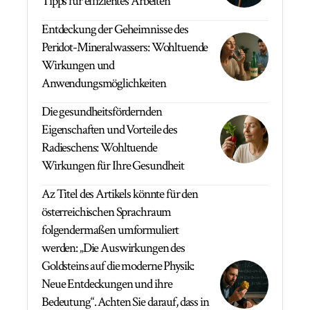
Tipps für effizientes Arbeiten
Entdeckung der Geheimnisse des
Peridot-Mineralwassers: Wohltuende
Wirkungen und
Anwendungsmöglichkeiten
Die gesundheitsfördernden
Eigenschaften und Vorteile des
Radieschens: Wohltuende
Wirkungen für Ihre Gesundheit
Az Titel des Artikels könnte für den
österreichischen Sprachraum
folgendermaßen umformuliert
werden: „Die Auswirkungen des
Goldsteins auf die moderne Physik:
Neue Entdeckungen und ihre
Bedeutung“. Achten Sie darauf, dass in