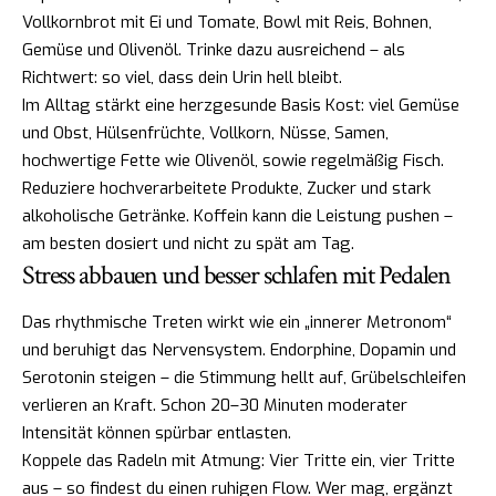
Vollkornbrot mit Ei und Tomate, Bowl mit Reis, Bohnen,
Gemüse und Olivenöl. Trinke dazu ausreichend – als
Richtwert: so viel, dass dein Urin hell bleibt.
Im Alltag stärkt eine herzgesunde Basis Kost: viel Gemüse
und Obst, Hülsenfrüchte, Vollkorn, Nüsse, Samen,
hochwertige Fette wie Olivenöl, sowie regelmäßig Fisch.
Reduziere hochverarbeitete Produkte, Zucker und stark
alkoholische Getränke. Koffein kann die Leistung pushen –
am besten dosiert und nicht zu spät am Tag.
Stress abbauen und besser schlafen mit Pedalen
Das rhythmische Treten wirkt wie ein „innerer Metronom“
und beruhigt das Nervensystem. Endorphine, Dopamin und
Serotonin steigen – die Stimmung hellt auf, Grübelschleifen
verlieren an Kraft. Schon 20–30 Minuten moderater
Intensität können spürbar entlasten.
Koppele das Radeln mit Atmung: Vier Tritte ein, vier Tritte
aus – so findest du einen ruhigen Flow. Wer mag, ergänzt