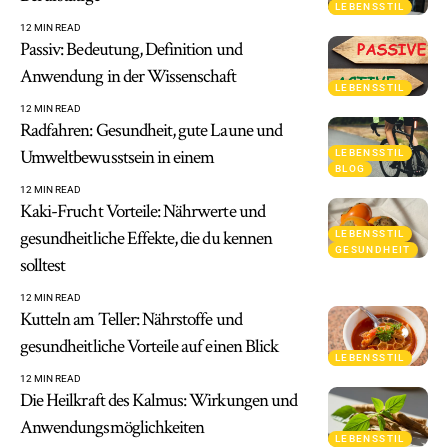
LEBENSSTIL
12 MIN READ
Passiv: Bedeutung, Definition und
Anwendung in der Wissenschaft
LEBENSSTIL
12 MIN READ
Radfahren: Gesundheit, gute Laune und
Umweltbewusstsein in einem
LEBENSSTIL
BLOG
12 MIN READ
Kaki-Frucht Vorteile: Nährwerte und
gesundheitliche Effekte, die du kennen
LEBENSSTIL
GESUNDHEIT
solltest
12 MIN READ
Kutteln am Teller: Nährstoffe und
gesundheitliche Vorteile auf einen Blick
LEBENSSTIL
12 MIN READ
Die Heilkraft des Kalmus: Wirkungen und
Anwendungsmöglichkeiten
LEBENSSTIL