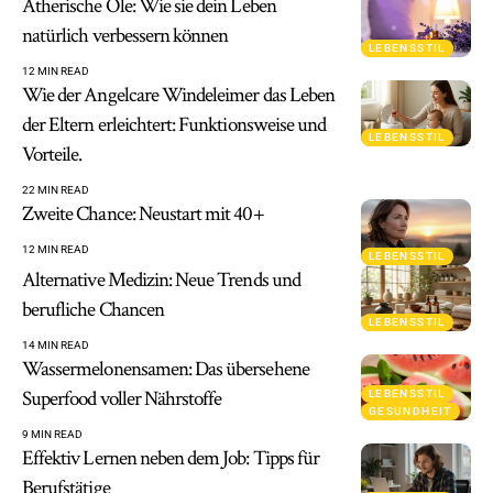
Ätherische Öle: Wie sie dein Leben
natürlich verbessern können
LEBENSSTIL
12 MIN READ
Wie der Angelcare Windeleimer das Leben
der Eltern erleichtert: Funktionsweise und
LEBENSSTIL
Vorteile.
22 MIN READ
Zweite Chance: Neustart mit 40+
12 MIN READ
LEBENSSTIL
Alternative Medizin: Neue Trends und
berufliche Chancen
LEBENSSTIL
14 MIN READ
Wassermelonensamen: Das übersehene
Superfood voller Nährstoffe
LEBENSSTIL
GESUNDHEIT
9 MIN READ
Effektiv Lernen neben dem Job: Tipps für
Berufstätige