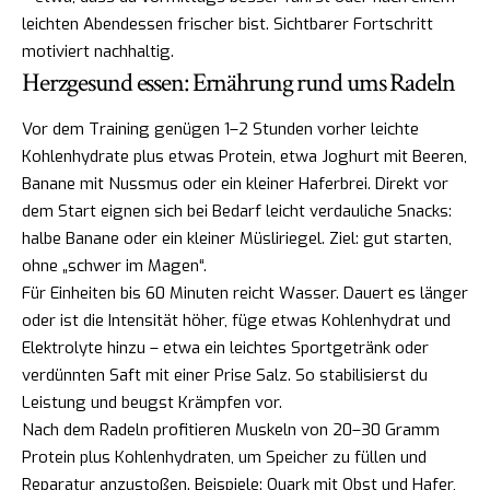
leichten Abendessen frischer bist. Sichtbarer Fortschritt
motiviert nachhaltig.
Herzgesund essen: Ernährung rund ums Radeln
Vor dem Training genügen 1–2 Stunden vorher leichte
Kohlenhydrate plus etwas Protein, etwa Joghurt mit Beeren,
Banane mit Nussmus oder ein kleiner Haferbrei. Direkt vor
dem Start eignen sich bei Bedarf leicht verdauliche Snacks:
halbe Banane oder ein kleiner Müsliriegel. Ziel: gut starten,
ohne „schwer im Magen“.
Für Einheiten bis 60 Minuten reicht Wasser. Dauert es länger
oder ist die Intensität höher, füge etwas Kohlenhydrat und
Elektrolyte hinzu – etwa ein leichtes Sportgetränk oder
verdünnten Saft mit einer Prise Salz. So stabilisierst du
Leistung und beugst Krämpfen vor.
Nach dem Radeln profitieren Muskeln von 20–30 Gramm
Protein plus Kohlenhydraten, um Speicher zu füllen und
Reparatur anzustoßen. Beispiele: Quark mit Obst und Hafer,