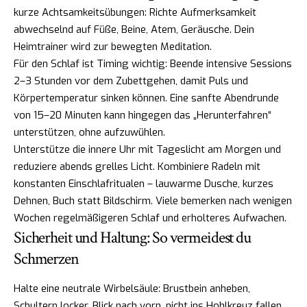
kurze Achtsamkeitsübungen: Richte Aufmerksamkeit
abwechselnd auf Füße, Beine, Atem, Geräusche. Dein
Heimtrainer wird zur bewegten Meditation.
Für den Schlaf ist Timing wichtig: Beende intensive Sessions
2–3 Stunden vor dem Zubettgehen, damit Puls und
Körpertemperatur sinken können. Eine sanfte Abendrunde
von 15–20 Minuten kann hingegen das „Herunterfahren“
unterstützen, ohne aufzuwühlen.
Unterstütze die innere Uhr mit Tageslicht am Morgen und
reduziere abends grelles Licht. Kombiniere Radeln mit
konstanten Einschlafritualen – lauwarme Dusche, kurzes
Dehnen, Buch statt Bildschirm. Viele bemerken nach wenigen
Wochen regelmäßigeren Schlaf und erholteres Aufwachen.
Sicherheit und Haltung: So vermeidest du
Schmerzen
Halte eine neutrale Wirbelsäule: Brustbein anheben,
Schultern locker, Blick nach vorn, nicht ins Hohlkreuz fallen.