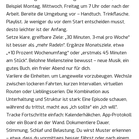
Beispiel Montag, Mittwoch, Freitag um 7 Uhr oder nach der
Arbeit. Bereite die Umgebung vor – Handtuch, Trinkflasche,
Playlist. Je weniger du vor dem Start entscheiden musst,
desto leichter ist der Anfang.
Setze klare, greifbare Ziele: „30 Minuten, 3-mal pro Woche“
ist besser als „mehr Radeln“. Ergänze Monatsziele, etwa
„+10 Prozent Wochenumfang“ oder „erstmals 45 Minuten
am Stück“. Belohne Meilensteine bewusst – neue Musik, ein
gutes Buch, ein freier Abend nur für dich.
Variiere die Einheiten, um Langeweile vorzubeugen. Wechsle
zwischen lockeren Fahrten, kurzen Intervallen, virtuellen
Routen oder Lieblingsserien. Die Kombination aus
Unterhaltung und Struktur ist stark: Eine Episode schauen,
während du trittst, macht aus „ich sollte“ ein „ich will“.
Tracke Fortschritte einfach: Kalenderhäkchen, App-Protokoll
oder ein Board an der Wand. Dokumentiere Dauer,
Stimmung, Schlaf und Belastung. Du wirst Muster erkennen
– etwa, dass du vormittags besser fährst oder nach einem