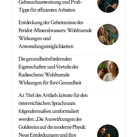
Gebrauchsanweisung und Profi-
Tipps für effizientes Arbeiten
Entdeckung der Geheimnisse des
Peridot-Mineralwassers: Wohltuende
Wirkungen und
Anwendungsmöglichkeiten
Die gesundheitsfördernden
Eigenschaften und Vorteile des
Radieschens: Wohltuende
Wirkungen für Ihre Gesundheit
Az Titel des Artikels könnte für den
österreichischen Sprachraum
folgendermaßen umformuliert
werden: „Die Auswirkungen des
Goldsteins auf die moderne Physik:
Neue Entdeckungen und ihre