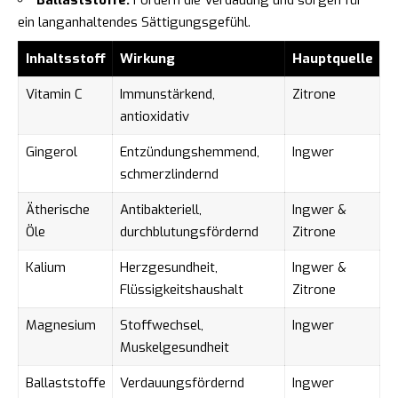
ein langanhaltendes Sättigungsgefühl.
Inhaltsstoff
Wirkung
Hauptquelle
Vitamin C
Immunstärkend,
Zitrone
antioxidativ
Gingerol
Entzündungshemmend,
Ingwer
schmerzlindernd
Ätherische
Antibakteriell,
Ingwer &
Öle
durchblutungsfördernd
Zitrone
Kalium
Herzgesundheit,
Ingwer &
Flüssigkeitshaushalt
Zitrone
Magnesium
Stoffwechsel,
Ingwer
Muskelgesundheit
Ballaststoffe
Verdauungsfördernd
Ingwer