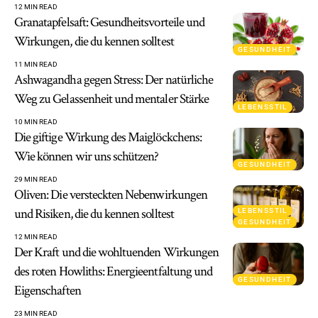
12 MIN READ
Granatapfelsaft: Gesundheitsvorteile und
Wirkungen, die du kennen solltest
GESUNDHEIT
11 MIN READ
Ashwagandha gegen Stress: Der natürliche
Weg zu Gelassenheit und mentaler Stärke
LEBENSSTIL
10 MIN READ
Die giftige Wirkung des Maiglöckchens:
Wie können wir uns schützen?
GESUNDHEIT
29 MIN READ
Oliven: Die versteckten Nebenwirkungen
und Risiken, die du kennen solltest
LEBENSSTIL
GESUNDHEIT
12 MIN READ
Der Kraft und die wohltuenden Wirkungen
des roten Howliths: Energieentfaltung und
GESUNDHEIT
Eigenschaften
23 MIN READ