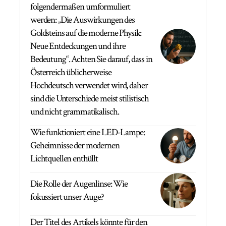
folgendermaßen umformuliert
werden: „Die Auswirkungen des
Goldsteins auf die moderne Physik:
Neue Entdeckungen und ihre
Bedeutung“. Achten Sie darauf, dass in
Österreich üblicherweise
Hochdeutsch verwendet wird, daher
sind die Unterschiede meist stilistisch
und nicht grammatikalisch.
Wie funktioniert eine LED-Lampe:
Geheimnisse der modernen
Lichtquellen enthüllt
Die Rolle der Augenlinse: Wie
fokussiert unser Auge?
Der Titel des Artikels könnte für den