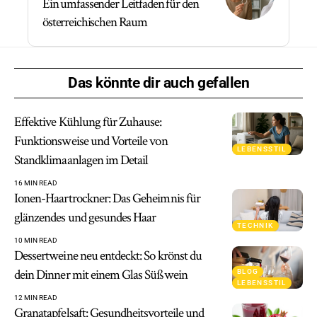
Ein umfassender Leitfaden für den
österreichischen Raum
Das könnte dir auch gefallen
Effektive Kühlung für Zuhause:
Funktionsweise und Vorteile von
LEBENSSTIL
Standklimaanlagen im Detail
16 MIN READ
Ionen-Haartrockner: Das Geheimnis für
glänzendes und gesundes Haar
TECHNIK
10 MIN READ
Dessertweine neu entdeckt: So krönst du
dein Dinner mit einem Glas Süßwein
BLOG
LEBENSSTIL
12 MIN READ
Granatapfelsaft: Gesundheitsvorteile und