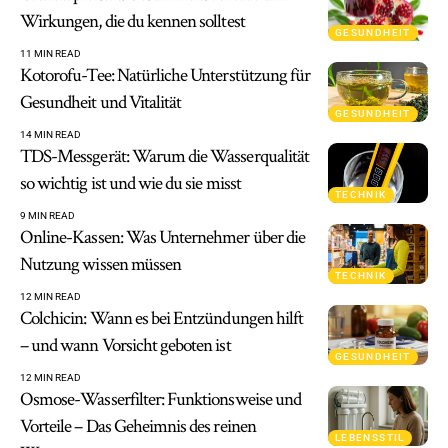
Wirkungen, die du kennen solltest
GESUNDHEIT
11 MIN READ
Kotorofu-Tee: Natürliche Unterstützung für
Gesundheit und Vitalität
GESUNDHEIT
14 MIN READ
TDS-Messgerät: Warum die Wasserqualität
so wichtig ist und wie du sie misst
TECHNIK
9 MIN READ
Online-Kassen: Was Unternehmer über die
Nutzung wissen müssen
TECHNIK
12 MIN READ
Colchicin: Wann es bei Entzündungen hilft
– und wann Vorsicht geboten ist
GESUNDHEIT
12 MIN READ
Osmose-Wasserfilter: Funktionsweise und
Vorteile – Das Geheimnis des reinen
LEBENSSTIL