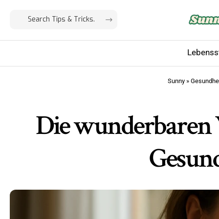
Lebensst
Sunny
»
Gesundhei
Die wunderbaren 
Gesund