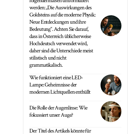
folgendermaßen umformuliert
werden: „Die Auswirkungen des
Goldsteins auf die moderne Physik:
Neue Entdeckungen und ihre
Bedeutung“. Achten Sie darauf,
dass in Österreich üblicherweise
Hochdeutsch verwendet wird,
daher sind die Unterschiede meist
stilistisch und nicht
grammatikalisch.
Wie funktioniert eine LED-
Lampe: Geheimnisse der
modernen Lichtquellen enthüllt
Die Rolle der Augenlinse: Wie
fokussiert unser Auge?
Der Titel des Artikels könnte für