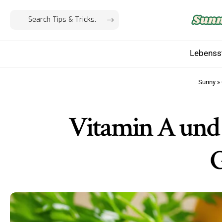
Lebensst
Sunny
»
Vitamin A und 
G