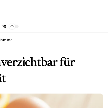
log
Vitalität
verzichtbar für
ät