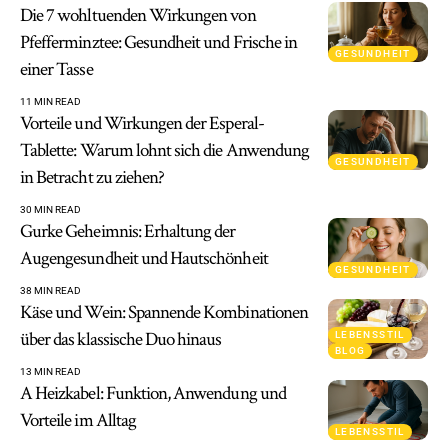
Die 7 wohltuenden Wirkungen von
Pfefferminztee: Gesundheit und Frische in
GESUNDHEIT
einer Tasse
11 MIN READ
Vorteile und Wirkungen der Esperal-
Tablette: Warum lohnt sich die Anwendung
GESUNDHEIT
in Betracht zu ziehen?
30 MIN READ
Gurke Geheimnis: Erhaltung der
Augengesundheit und Hautschönheit
GESUNDHEIT
38 MIN READ
Käse und Wein: Spannende Kombinationen
über das klassische Duo hinaus
LEBENSSTIL
BLOG
13 MIN READ
A Heizkabel: Funktion, Anwendung und
Vorteile im Alltag
LEBENSSTIL