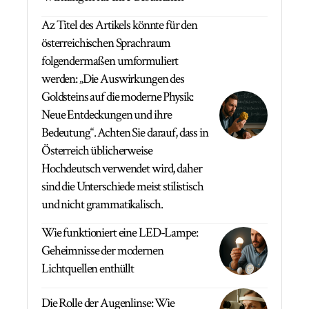
Az Titel des Artikels könnte für den
österreichischen Sprachraum
folgendermaßen umformuliert
werden: „Die Auswirkungen des
Goldsteins auf die moderne Physik:
Neue Entdeckungen und ihre
Bedeutung“. Achten Sie darauf, dass in
Österreich üblicherweise
Hochdeutsch verwendet wird, daher
sind die Unterschiede meist stilistisch
und nicht grammatikalisch.
Wie funktioniert eine LED-Lampe:
Geheimnisse der modernen
Lichtquellen enthüllt
Die Rolle der Augenlinse: Wie