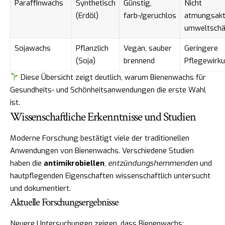
Paraffinwachs
Synthetisch
Günstig,
Nicht
(Erdöl)
farb-/geruchlos
atmungsakti
umweltschä
Sojawachs
Pflanzlich
Vegan, sauber
Geringere
(Soja)
brennend
Pflegewirk
Diese Übersicht zeigt deutlich, warum Bienenwachs für
Gesundheits- und Schönheitsanwendungen die erste Wahl
ist.
Wissenschaftliche Erkenntnisse und Studien
Moderne Forschung bestätigt viele der traditionellen
Anwendungen von Bienenwachs. Verschiedene Studien
haben die
antimikrobiellen
,
entzündungshemmenden
und
hautpflegenden Eigenschaften wissenschaftlich untersucht
und dokumentiert.
Aktuelle Forschungsergebnisse
Neuere Untersuchungen zeigen, dass Bienenwachs: