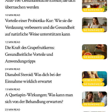
Anis-Tee: Gesundheitliche Effekte, die dich
überraschen werden
GESUNDHEIT
10 MIN READ
Vorteile einer Probiotika-Kur: Wie sie die
Verdauung verbessern und die Gesundheit
GESUNDHEIT
auf natürliche Weise unterstützen kann
12 MIN READ
Die Kraft des Grapefruitkerns:
Gesundheitliche Vorteile und
GESUNDHEIT
Anwendungstipps
24 MIN READ
Dianabol Steroid: Was dich bei der
Einnahme wirklich erwartet
LEBENSSTIL
GESUNDHEIT
13 MIN READ
A Quetiapin-Wirkungen: Was kann man
sich von der Behandlung erwarten?
GESUNDHEIT
23 MIN READ