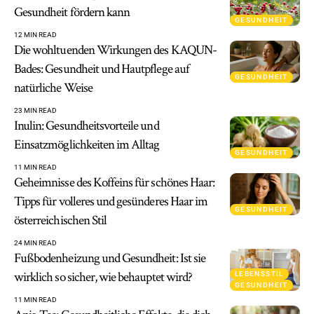
Gesundheit fördern kann
GESUNDHEIT
12 MIN READ
Die wohltuenden Wirkungen des KAQUN-
Bades: Gesundheit und Hautpflege auf
GESUNDHEIT
natürliche Weise
23 MIN READ
Inulin: Gesundheitsvorteile und
Einsatzmöglichkeiten im Alltag
GESUNDHEIT
11 MIN READ
Geheimnisse des Koffeins für schönes Haar:
Tipps für volleres und gesünderes Haar im
GESUNDHEIT
österreichischen Stil
24 MIN READ
Fußbodenheizung und Gesundheit: Ist sie
wirklich so sicher, wie behauptet wird?
LEBENSSTIL
GESUNDHEIT
11 MIN READ