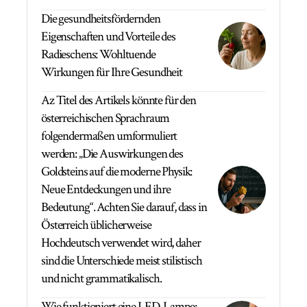
Die gesundheitsfördernden
Eigenschaften und Vorteile des
Radieschens: Wohltuende
Wirkungen für Ihre Gesundheit
Az Titel des Artikels könnte für den
österreichischen Sprachraum
folgendermaßen umformuliert
werden: „Die Auswirkungen des
Goldsteins auf die moderne Physik:
Neue Entdeckungen und ihre
Bedeutung“. Achten Sie darauf, dass in
Österreich üblicherweise
Hochdeutsch verwendet wird, daher
sind die Unterschiede meist stilistisch
und nicht grammatikalisch.
Wie funktioniert eine LED-Lampe: