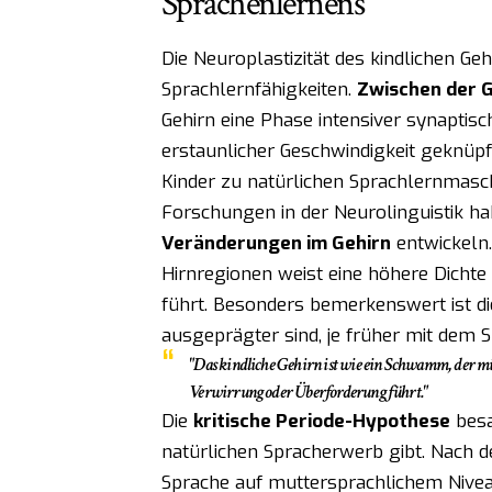
Sprachenlernens
Die Neuroplastizität des kindlichen Ge
Sprachlernfähigkeiten.
Zwischen der 
Gehirn eine Phase intensiver synaptis
erstaunlicher Geschwindigkeit geknüp
Kinder zu natürlichen Sprachlernmasc
Forschungen in der Neurolinguistik h
Veränderungen im Gehirn
entwickeln.
Hirnregionen weist eine höhere Dichte
führt. Besonders bemerkenswert ist d
ausgeprägter sind, je früher mit dem
"Das kindliche Gehirn ist wie ein Schwamm, der müh
Verwirrung oder Überforderung führt."
Die
kritische Periode-Hypothese
besa
natürlichen Spracherwerb gibt. Nach d
Sprache auf muttersprachlichem Nivea