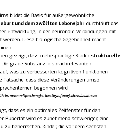
hirns bildet die Basis für außergewöhnliche
Geburt und dem zwölften Lebensjahr
durchläuft das
cher Entwicklung, in der neuronale Verbindungen mit
ft werden. Diese biologische Gegebenheit macht
hinen.
aben gezeigt, dass mehrsprachige Kinder
strukturelle
 Die graue Substanz in sprachrelevanten
 auf, was zu verbesserten kognitiven Funktionen
ie Tatsache, dass diese Veränderungen umso
 Sprachenlernen begonnen wird.
elos mehrere Sprachen gleichzeitig aufsaugt, ohne dass dies zu
gt, dass es ein optimales Zeitfenster für den
er Pubertät wird es zunehmend schwieriger, eine
u zu beherrschen. Kinder, die vor dem sechsten