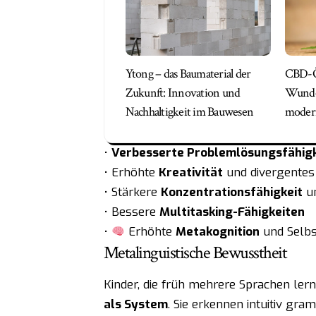
Ytong – das Baumaterial der
CBD-Ö
Zukunft: Innovation und
Wunder
Nachhaltigkeit im Bauwesen
moder
•
Verbesserte Problemlösungsfähig
• Erhöhte
Kreativität
und divergentes
• Stärkere
Konzentrationsfähigkeit
un
• Bessere
Multitasking-Fähigkeiten
•
Erhöhte
Metakognition
und Selbs
Metalinguistische Bewusstheit
Kinder, die früh mehrere Sprachen lern
als System
. Sie erkennen intuitiv gr