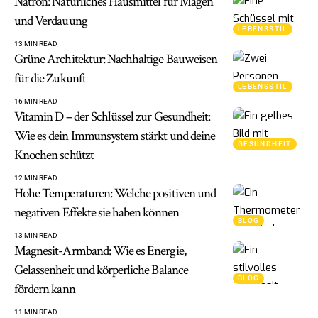
Natron: Natürliches Hausmittel für Magen
und Verdauung
LEBENSSTIL
13 MIN READ
Grüne Architektur: Nachhaltige Bauweisen
für die Zukunft
LEBENSSTIL
16 MIN READ
Vitamin D – der Schlüssel zur Gesundheit:
Wie es dein Immunsystem stärkt und deine
GESUNDHEIT
Knochen schützt
12 MIN READ
Hohe Temperaturen: Welche positiven und
negativen Effekte sie haben können
BLOG
13 MIN READ
Magnesit-Armband: Wie es Energie,
Gelassenheit und körperliche Balance
BLOG
fördern kann
11 MIN READ