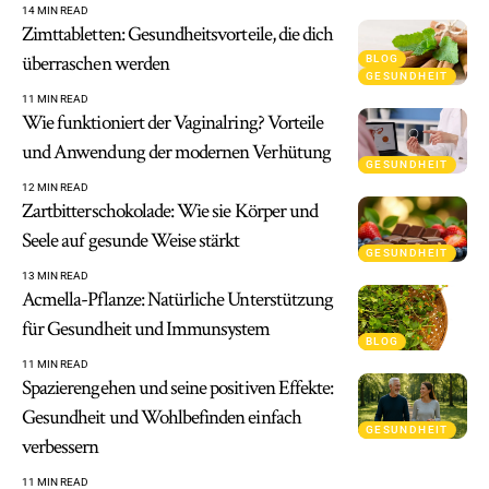
14 MIN READ
Zimttabletten: Gesundheitsvorteile, die dich
überraschen werden
BLOG
GESUNDHEIT
11 MIN READ
Wie funktioniert der Vaginalring? Vorteile
und Anwendung der modernen Verhütung
GESUNDHEIT
12 MIN READ
Zartbitterschokolade: Wie sie Körper und
Seele auf gesunde Weise stärkt
GESUNDHEIT
13 MIN READ
Acmella-Pflanze: Natürliche Unterstützung
für Gesundheit und Immunsystem
BLOG
11 MIN READ
Spazierengehen und seine positiven Effekte:
Gesundheit und Wohlbefinden einfach
GESUNDHEIT
verbessern
11 MIN READ