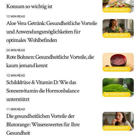
Konsum so wichtig ist
GESUNDHEIT
12 MIN READ
Aloe Vera Getränk: Gesundheitliche Vorteile
und Anwendungsmöglichkeiten für
GESUNDHEIT
optimales Wohlbefinden
26 MIN READ
Rote Bohnen: Gesundheitliche Vorteile, die
kaum jemand kennt
GESUNDHEIT
12 MIN READ
Schilddrüse & Vitamin D: Wie das
Sonnenvitamin die Hormonbalance
GESUNDHEIT
unterstützt
11 MIN READ
Die gesundheitlichen Vorteile der
Blutorange: Wissenswertes für Ihre
GESUNDHEIT
Gesundheit