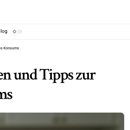
log
des Konsums
n und Tipps zur
ms