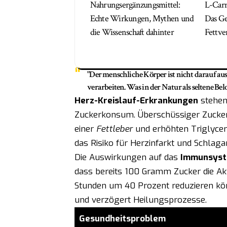
Nahrungsergänzungsmittel:
L-Car
Echte Wirkungen, Mythen und
Das Ge
die Wissenschaft dahinter
Fettve
"Der menschliche Körper ist nicht darauf au
verarbeiten. Was in der Natur als seltene Bel
Herz-Kreislauf-Erkrankungen
stehen
Zuckerkonsum. Überschüssiger Zucker
einer
Fettleber
und erhöhten Triglycer
das Risiko für Herzinfarkt und Schlagan
Die Auswirkungen auf das
Immunsys
dass bereits 100 Gramm Zucker die Akt
Stunden um 40 Prozent reduzieren könn
und verzögert Heilungsprozesse.
Gesundheitsproblem