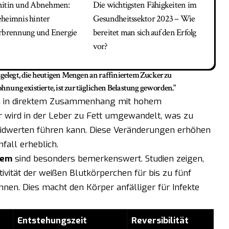
nitin und Abnehmen:
Die wichtigsten Fähigkeiten im
heimnis hinter
Gesundheitssektor 2023 – Wie
rbrennung und Energie
bereitet man sich auf den Erfolg
vor?
sgelegt, die heutigen Mengen an raffiniertem Zucker zu
ohnung existierte, ist zur täglichen Belastung geworden."
 in direktem Zusammenhang mit hohem
 wird in der Leber zu Fett umgewandelt, was zu
idwerten führen kann. Diese Veränderungen erhöhen
fall erheblich.
tem
sind besonders bemerkenswert. Studien zeigen,
ivität der weißen Blutkörperchen für bis zu fünf
en. Dies macht den Körper anfälliger für Infekte
Entstehungszeit
Reversibilität