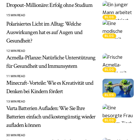
Dropout-Millionäre: Erfolg ohne Studium
15 MIN READ
BLOG
Polarisiertes Licht im Alltag: Welche
Auswirkungen hat es auf Augen und
BLOG
Gesundheit?
12 MIN READ
Acmella-Pflanze: Natürliche Unterstützung
für Gesundheit und Immunsystem
BLOG
11 MIN READ
Minecraft-Vorteile: Wie es Kreativität und
Denken bei Kindern fördert
BLOG
13 MIN READ
Varta Batterien Aufladen: Wie Sie Ihre
Batterien einfach und kostengünstig wieder
BLOG
aufladen können
30 MIN READ