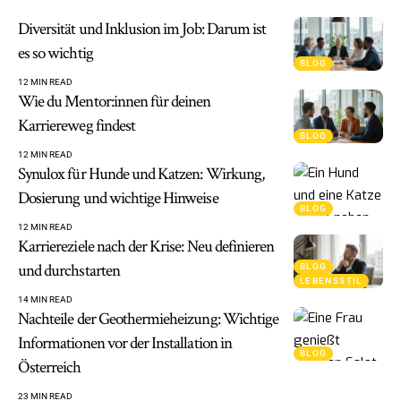
Diversität und Inklusion im Job: Darum ist
es so wichtig
BLOG
12 MIN READ
Wie du Mentor:innen für deinen
Karriereweg findest
BLOG
12 MIN READ
Synulox für Hunde und Katzen: Wirkung,
Dosierung und wichtige Hinweise
BLOG
12 MIN READ
Karriereziele nach der Krise: Neu definieren
und durchstarten
BLOG
LEBENSSTIL
14 MIN READ
Nachteile der Geothermieheizung: Wichtige
Informationen vor der Installation in
BLOG
Österreich
23 MIN READ