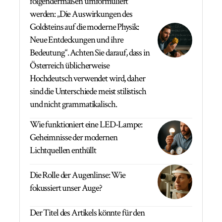
folgendermaßen umformuliert
werden: „Die Auswirkungen des
Goldsteins auf die moderne Physik:
Neue Entdeckungen und ihre
Bedeutung“. Achten Sie darauf, dass in
Österreich üblicherweise
Hochdeutsch verwendet wird, daher
sind die Unterschiede meist stilistisch
und nicht grammatikalisch.
Wie funktioniert eine LED-Lampe:
Geheimnisse der modernen
Lichtquellen enthüllt
Die Rolle der Augenlinse: Wie
fokussiert unser Auge?
Der Titel des Artikels könnte für den