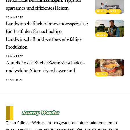
Heizmodus bei Klimaanlagen: Tipps für
sparsames und effizientes Heizen
BLOG
WELT
10 MIN READ
Landwirtschaftlicher Innovationsspezialist:
Ein Leitfaden für nachhaltige
BLOG
Landwirtschaft und wettbewerbsfähige
Produktion
11 MIN READ
Alufolie in der Küche: Wann sie schadet –
und welche Alternativen besser sind
BLOG
12 MIN READ
Die auf dieser Website bereitgestellten Informationen dienen
ausschließlich Unterhaltungszwecken. Wir übernehmen keine