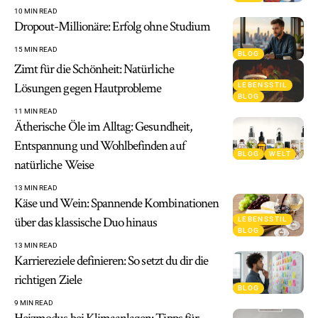
10 MIN READ
Dropout-Millionäre: Erfolg ohne Studium
15 MIN READ
BLOG
Zimt für die Schönheit: Natürliche
Lösungen gegen Hautprobleme
LEBENSSTIL
BLOG
11 MIN READ
Ätherische Öle im Alltag: Gesundheit,
Entspannung und Wohlbefinden auf
BLOG
WELT
natürliche Weise
13 MIN READ
Käse und Wein: Spannende Kombinationen
über das klassische Duo hinaus
LEBENSSTIL
BLOG
13 MIN READ
Karriereziele definieren: So setzt du dir die
richtigen Ziele
BLOG
9 MIN READ