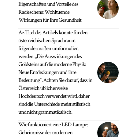
Eigenschaften und Vorteile des
Radieschens: Wohltuende
Wirkungen für Ihre Gesundheit
Az Titel des Artikels könnte für den
österreichischen Sprachraum
folgendermaßen umformuliert
werden: „Die Auswirkungen des
Goldsteins auf die moderne Physik:
Neue Entdeckungen und ihre
Bedeutung“. Achten Sie darauf, dass in
Österreich üblicherweise
Hochdeutsch verwendet wird, daher
sind die Unterschiede meist stilistisch
und nicht grammatikalisch.
Wie funktioniert eine LED-Lampe:
Geheimnisse der modernen