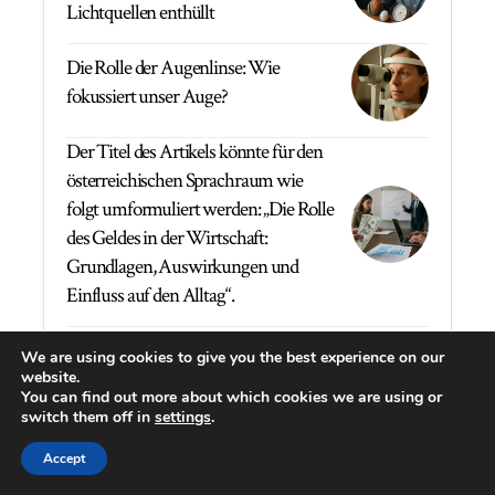
Lichtquellen enthüllt
Die Rolle der Augenlinse: Wie
fokussiert unser Auge?
Der Titel des Artikels könnte für den
österreichischen Sprachraum wie
folgt umformuliert werden: „Die Rolle
des Geldes in der Wirtschaft:
Grundlagen, Auswirkungen und
Einfluss auf den Alltag“.
Die gesundheitsfördernden Vorteile
We are using cookies to give you the best experience on our
von Holunderbeerenmarmelade: Eine
website.
geheime Waffe für unsere
You can find out more about which cookies we are using or
switch them off in
settings
.
Gesundheit
Accept
Die Wirkung von Aftershave auf die