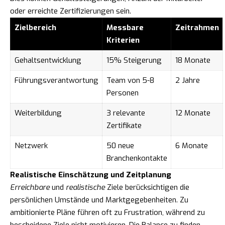
oder erreichte Zertifizierungen sein.
Zielbereich
Messbare
Zeitrahmen
Kriterien
Gehaltsentwicklung
15% Steigerung
18 Monate
Führungsverantwortung
Team von 5-8
2 Jahre
Personen
Weiterbildung
3 relevante
12 Monate
Zertifikate
Netzwerk
50 neue
6 Monate
Branchenkontakte
Realistische Einschätzung und Zeitplanung
Erreichbare
und
realistische
Ziele berücksichtigen die
persönlichen Umstände und Marktgegebenheiten. Zu
ambitionierte Pläne führen oft zu Frustration, während zu
bescheidene Ziele nicht motivieren. Die Balance zu finden