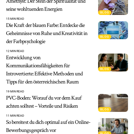
Amethyst: Der Stein der Spiritualität und
seine wohltuenden Energien
BLOG
15 MIN READ
Die Kraft der blauen Farbe: Entdecke die
Geheimnisse von Ruhe und Kreativität in
BLOG
der Farbpsychologie
12 MIN READ
Entwicklung von
Kommunikationsfähigkeiten für
BLOG
Introvertierte: Effektive Methoden und
Tipps für den österreichischen Raum
19 MIN READ
PVC-Boden: Worauf du vor dem Kauf
achten solltest – Vorteile und Risiken
BLOG
11 MIN READ
So bereitest du dich optimal auf ein Online-
Bewerbungsgespräch vor
BLOG