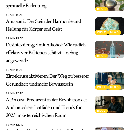
spirituelle Bedeutung
BLOG
15 MIN READ
Amazonit: Der Stein der Harmonie und
Heilung für Körper und Geist
WELT
BLOG
12 MIN READ
Desinfektionsgel mit Alkohol: Wie es dich
effektiv vor Bakterien schützt – richtig
BLOG
angewendet
10 MIN READ
Zirbeldrüse aktivieren: Der Weg zu besserer
Gesundheit und mehr Bewusstsein
WELT
BLOG
11 MIN READ
A Podcast-Produzent in der Revolution der
Audiomedien: Leitfaden und Trends für
BLOG
2023 im österreichischen Raum
19 MIN READ