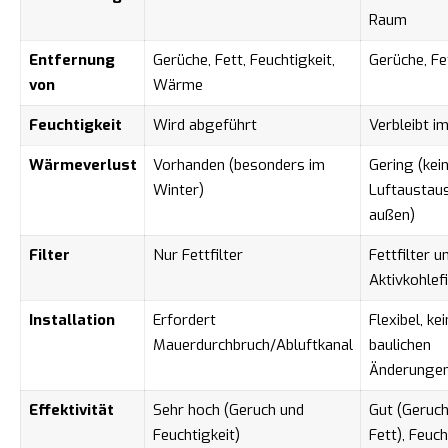
Raum
Entfernung
Gerüche, Fett, Feuchtigkeit,
Gerüche, Fe
von
Wärme
Feuchtigkeit
Wird abgeführt
Verbleibt i
Wärmeverlust
Vorhanden (besonders im
Gering (kei
Winter)
Luftaustau
außen)
Filter
Nur Fettfilter
Fettfilter u
Aktivkohlefi
Installation
Erfordert
Flexibel, ke
Mauerdurchbruch/Abluftkanal
baulichen
Änderungen
Effektivität
Sehr hoch (Geruch und
Gut (Geruch
Feuchtigkeit)
Fett), Feuch