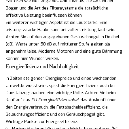
Faktoren wie die Länge des Abluftkanals, die Anzahl der
Bögen und die Art des Filtersystems die tatsächliche
effektive Leistung beeinflussen können.
Ein weiterer wichtiger Aspekt ist die Lautstärke. Eine
leistungsstarke Haube kann bei voller Leistung laut sein.
Achten Sie auf den angegebenen Geräuschpegel in Dezibel
(dB). Werte unter 50 dB auf mittlerer Stufe gelten als
angenehm leise. Moderne Motoren und eine gute Dämmung
können hier Wunder wirken.
Energieeffizienz und Nachhaltigkeit
In Zeiten steigender Energiepreise und eines wachsenden
Umweltbewusstseins spielt die Energieeffizienz auch bei
Dunstabzugshauben eine wichtige Rolle. Achten Sie beim
Kauf auf das
EU-Energieeffizienzlabel
, das Auskunft über
den Energieverbrauch, die Fettabscheideeffizienz, die
Beleuchtungseffizienz und den Geräuschpegel gibt.
Wichtige Punkte zur Energieeffizienz:
Motor:
Moderne bürstenlose Gleichstrommotoren (EC-