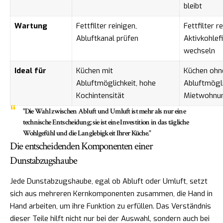
bleibt
Wartung
Fettfilter reinigen,
Fettfilter re
Abluftkanal prüfen
Aktivkohlefi
wechseln
Ideal für
Küchen mit
Küchen ohn
Abluftmöglichkeit, hohe
Abluftmögli
Kochintensität
Mietwohnu
"Die Wahl zwischen Abluft und Umluft ist mehr als nur eine
technische Entscheidung; sie ist eine Investition in das tägliche
Wohlgefühl und die Langlebigkeit Ihrer Küche."
Die entscheidenden Komponenten einer
Dunstabzugshaube
Jede Dunstabzugshaube, egal ob Abluft oder Umluft, setzt
sich aus mehreren Kernkomponenten zusammen, die Hand in
Hand arbeiten, um ihre Funktion zu erfüllen. Das Verständnis
dieser Teile hilft nicht nur bei der Auswahl, sondern auch bei