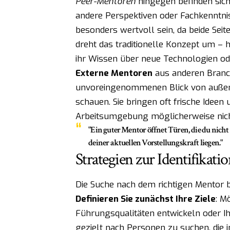
Peer-Mentoren
hingegen befinden sich 
andere Perspektiven oder Fachkenntni
besonders wertvoll sein, da beide Sei
dreht das traditionelle Konzept um – 
ihr Wissen über neue Technologien ode
Externe Mentoren
aus anderen Branc
unvoreingenommenen Blick von außen 
schauen. Sie bringen oft frische Ideen
Arbeitsumgebung möglicherweise nich
"Ein guter Mentor öffnet Türen, die du nicht 
deiner aktuellen Vorstellungskraft liegen."
Strategien zur Identifikati
Die Suche nach dem richtigen Mentor be
Definieren Sie zunächst Ihre Ziele
: M
Führungsqualitäten entwickeln oder Ihr
gezielt nach Personen zu suchen, die i