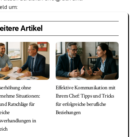
feld um:
itere Artikel
serhöhung ohne
Effektive Kommunikation mit
nehme Situationen:
Ihrem Chef: Tipps und Tricks
und Ratschläge für
für erfolgreiche berufliche
reiche
Beziehungen
sverhandlungen in
eich