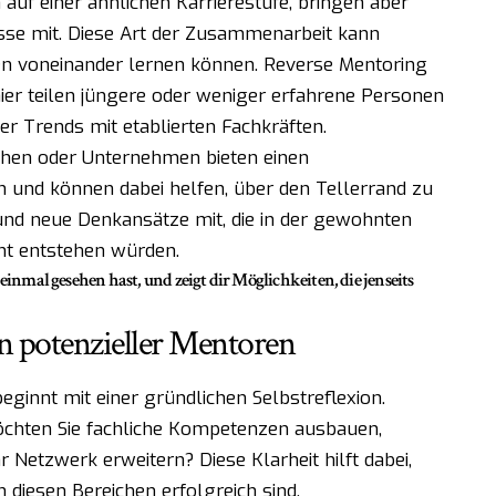
auf einer ähnlichen Karrierestufe, bringen aber
sse mit. Diese Art der Zusammenarbeit kann
ten voneinander lernen können. Reverse Mentoring
hier teilen jüngere oder weniger erfahrene Personen
r Trends mit etablierten Fachkräften.
hen oder Unternehmen bieten einen
und können dabei helfen, über den Tellerrand zu
 und neue Denkansätze mit, die in der gewohnten
t entstehen würden.
einmal gesehen hast, und zeigt dir Möglichkeiten, die jenseits
on potenzieller Mentoren
ginnt mit einer gründlichen Selbstreflexion.
öchten Sie fachliche Kompetenzen ausbauen,
 Netzwerk erweitern? Diese Klarheit hilft dabei,
n diesen Bereichen erfolgreich sind.