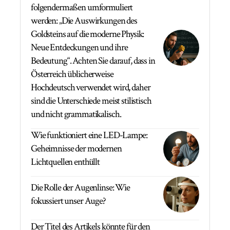
folgendermaßen umformuliert
werden: „Die Auswirkungen des
Goldsteins auf die moderne Physik:
Neue Entdeckungen und ihre
Bedeutung“. Achten Sie darauf, dass in
Österreich üblicherweise
Hochdeutsch verwendet wird, daher
sind die Unterschiede meist stilistisch
und nicht grammatikalisch.
Wie funktioniert eine LED-Lampe:
Geheimnisse der modernen
Lichtquellen enthüllt
Die Rolle der Augenlinse: Wie
fokussiert unser Auge?
Der Titel des Artikels könnte für den