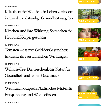
GESUNDHEIT
13 MIN READ
Kältetherapie: Wie sie dein Leben verändern
kann – der vollständige Gesundheitsratgeber
GESUNDHEIT
14 MIN READ
Kirschen und ihre Wirkung: So machen sie
Haut und Körper gesünder
GESUNDHEIT
13 MIN READ
Tomaten – das rote Gold der Gesundheit:
Entdecke ihre erstaunlichen Wirkungen
GESUNDHEIT
10 MIN READ
Walnuss-Tee: Das Geschenk der Natur für
Gesundheit und feinen Geschmack
GESUNDHEIT
12 MIN READ
Weihrauch-Kapseln: Natürliches Mittel für
Entspannung und Wohlbefinden
LEBENSSTIL
GESUNDHEIT
11 MIN READ