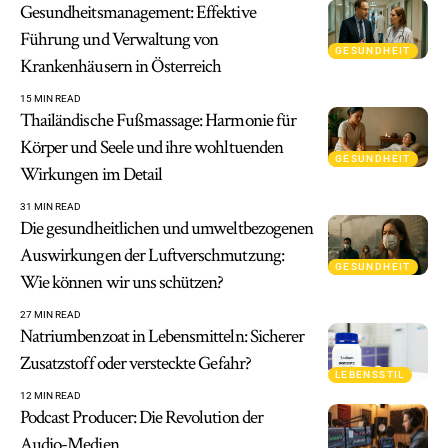
Gesundheitsmanagement: Effektive
Führung und Verwaltung von
GESUNDHEIT
Krankenhäusern in Österreich
15 MIN READ
Thailändische Fußmassage: Harmonie für
Körper und Seele und ihre wohltuenden
GESUNDHEIT
Wirkungen im Detail
31 MIN READ
Die gesundheitlichen und umweltbezogenen
Auswirkungen der Luftverschmutzung:
GESUNDHEIT
Wie können wir uns schützen?
27 MIN READ
Natriumbenzoat in Lebensmitteln: Sicherer
Zusatzstoff oder versteckte Gefahr?
LEBENSSTIL
12 MIN READ
Podcast Producer: Die Revolution der
Audio-Medien