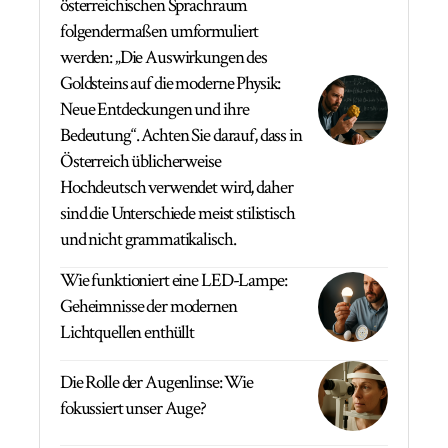
österreichischen Sprachraum
folgendermaßen umformuliert
werden: „Die Auswirkungen des
Goldsteins auf die moderne Physik:
Neue Entdeckungen und ihre
Bedeutung“. Achten Sie darauf, dass in
Österreich üblicherweise
Hochdeutsch verwendet wird, daher
sind die Unterschiede meist stilistisch
und nicht grammatikalisch.
Wie funktioniert eine LED-Lampe:
Geheimnisse der modernen
Lichtquellen enthüllt
Die Rolle der Augenlinse: Wie
fokussiert unser Auge?