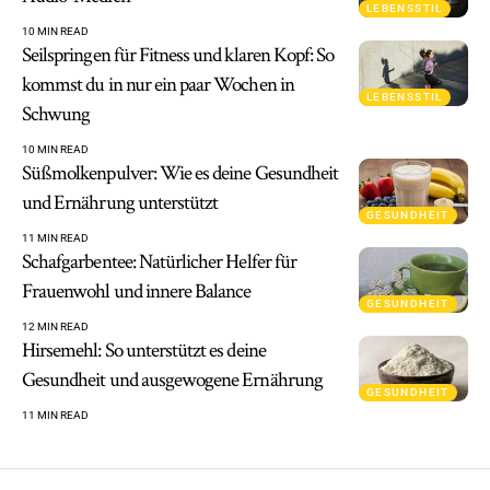
LEBENSSTIL
10 MIN READ
Seilspringen für Fitness und klaren Kopf: So
kommst du in nur ein paar Wochen in
LEBENSSTIL
Schwung
10 MIN READ
Süßmolkenpulver: Wie es deine Gesundheit
und Ernährung unterstützt
GESUNDHEIT
11 MIN READ
Schafgarbentee: Natürlicher Helfer für
Frauenwohl und innere Balance
GESUNDHEIT
12 MIN READ
Hirsemehl: So unterstützt es deine
Gesundheit und ausgewogene Ernährung
GESUNDHEIT
11 MIN READ