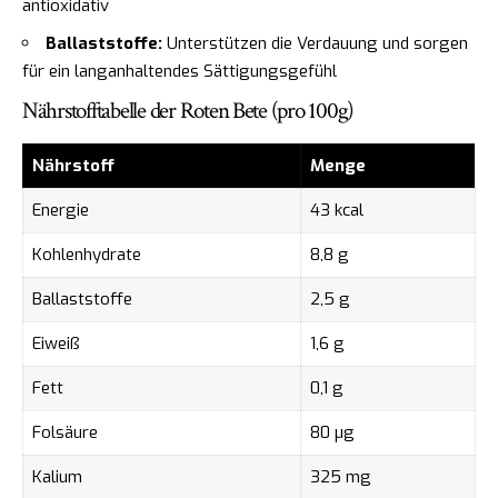
antioxidativ
Ballaststoffe:
Unterstützen die Verdauung und sorgen
für ein langanhaltendes Sättigungsgefühl
Nährstofftabelle der Roten Bete (pro 100g)
Nährstoff
Menge
Energie
43 kcal
Kohlenhydrate
8,8 g
Ballaststoffe
2,5 g
Eiweiß
1,6 g
Fett
0,1 g
Folsäure
80 µg
Kalium
325 mg