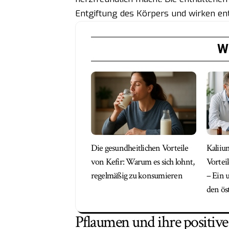
Entgiftung des Körpers und wirken 
We
Die gesundheitlichen Vorteile
Kalii­
von Kefir: Warum es sich lohnt,
Vortei
regelmäßig zu konsumieren
– Ein 
den ös
Pflaumen und ihre positiv