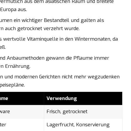
ermutlich aus dem asiatischen Raum und breitete
Europa aus.
men ein wichtiger Bestandteil und galten als
dern auch getrocknet verzehrt wurde.
ls wertvolle Vitaminquelle in den Wintermonaten, da
eß.
n und Anbaumethoden gewann die Pflaume immer
en Ernährung.
ellen und modernen Gerichten nicht mehr wegzudenken
peisepläne.
aume
Verwendung
sware
Frisch, getrocknet
ter
Lagerfrucht, Konservierung