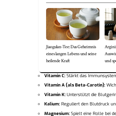
Jiaogulan-Tee: Das Geheimnis
Argini
eines langen Lebens und seine
Auswir
heilende Kraft
und sp
Vitamin C:
Stärkt das Immunsystem u
Vitamin A (als Beta-Carotin):
Wicht
Vitamin K:
Unterstützt die Blutgeri
Kalium:
Reguliert den Blutdruck und
Magnesium:
Spielt eine Rolle bei 