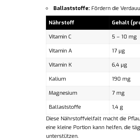
Ballaststoffe:
Fördern die Verdauu
Nährstoff
Gehalt (pr
Vitamin C
5 – 10 mg
Vitamin A
17 µg
Vitamin K
6,4 µg
Kalium
190 mg
Magnesium
7 mg
Ballaststoffe
1,4 g
Diese Nährstoffvielfalt macht die Pfla
eine kleine Portion kann helfen, die t
unterstützen.