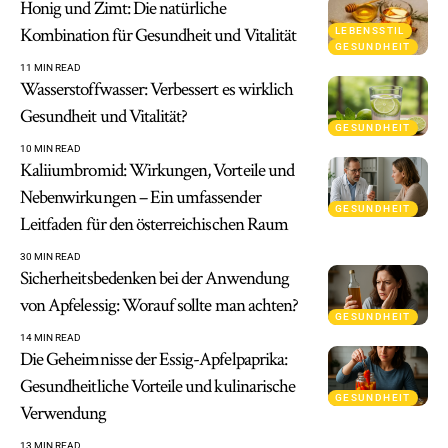
Honig und Zimt: Die natürliche
Kombination für Gesundheit und Vitalität
LEBENSSTIL
GESUNDHEIT
11 MIN READ
Wasserstoffwasser: Verbessert es wirklich
Gesundheit und Vitalität?
GESUNDHEIT
10 MIN READ
Kalii­umbromid: Wirkungen, Vorteile und
Nebenwirkungen – Ein umfassender
GESUNDHEIT
Leitfaden für den österreichischen Raum
30 MIN READ
Sicherheitsbedenken bei der Anwendung
von Apfelessig: Worauf sollte man achten?
GESUNDHEIT
14 MIN READ
Die Geheimnisse der Essig-Apfelpaprika:
Gesundheitliche Vorteile und kulinarische
GESUNDHEIT
Verwendung
13 MIN READ