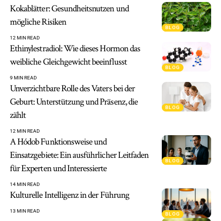
Kokablätter: Gesundheitsnutzen und
mögliche Risiken
BLOG
12 MIN READ
Ethinylestradiol: Wie dieses Hormon das
weibliche Gleichgewicht beeinflusst
BLOG
9 MIN READ
Unverzichtbare Rolle des Vaters bei der
Geburt: Unterstützung und Präsenz, die
BLOG
zählt
12 MIN READ
A Hódob Funktionsweise und
Einsatzgebiete: Ein ausführlicher Leitfaden
BLOG
für Experten und Interessierte
14 MIN READ
Kulturelle Intelligenz in der Führung
13 MIN READ
BLOG