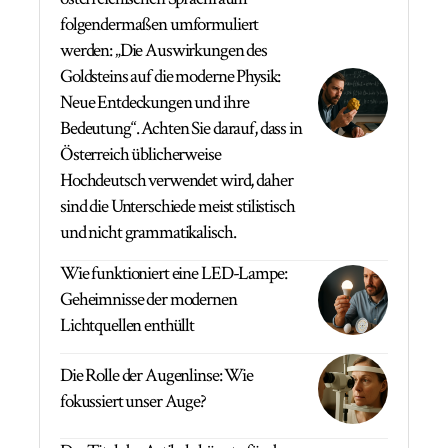
folgendermaßen umformuliert
werden: „Die Auswirkungen des
Goldsteins auf die moderne Physik:
Neue Entdeckungen und ihre
Bedeutung“. Achten Sie darauf, dass in
Österreich üblicherweise
Hochdeutsch verwendet wird, daher
sind die Unterschiede meist stilistisch
und nicht grammatikalisch.
Wie funktioniert eine LED-Lampe:
Geheimnisse der modernen
Lichtquellen enthüllt
Die Rolle der Augenlinse: Wie
fokussiert unser Auge?