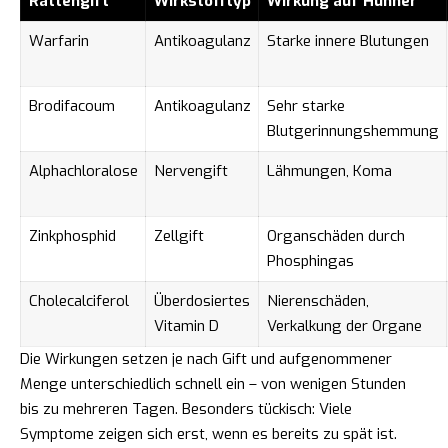
Rattengift
Wirkstofftyp
Wirkung auf Hühner
Warfarin
Antikoagulanz
Starke innere Blutungen
Brodifacoum
Antikoagulanz
Sehr starke
Blutgerinnungshemmung
Alphachloralose
Nervengift
Lähmungen, Koma
Zinkphosphid
Zellgift
Organschäden durch
Phosphingas
Cholecalciferol
Überdosiertes
Nierenschäden,
Vitamin D
Verkalkung der Organe
Die Wirkungen setzen je nach Gift und aufgenommener
Menge unterschiedlich schnell ein – von wenigen Stunden
bis zu mehreren Tagen. Besonders tückisch: Viele
Symptome zeigen sich erst, wenn es bereits zu spät ist.