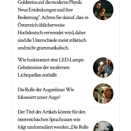
Goldsteins auf die moderne Physik:
Neue Entdeckungen und ihre
Bedeutung“. Achten Sie darauf, dass in
Österreich üblicherweise
Hochdeutsch verwendet wird, daher
sind die Unterschiede meist stilistisch
und nicht grammatikalisch.
Wie funktioniert eine LED-Lampe:
Geheimnisse der modernen
Lichtquellen enthüllt
Die Rolle der Augenlinse: Wie
fokussiert unser Auge?
Der Titel des Artikels könnte für den
österreichischen Sprachraum wie
folgt umformuliert werden: „Die Rolle