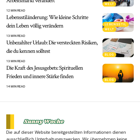
Arbeitsmarkt verändert
WELT
12 MIN READ
Lebensstiländerung: Wie kleine Schritte
dein Leben völlig verändern
LEBENSSTIL
WELT
13 MIN READ
Unbezahlter Urlaub: Die versteckten Risiken,
die du kennen solltest
BLOG
13 MIN READ
Die Kraft des Jesusgebets: Spirituellen
Frieden und innere Stärke finden
BLOG
14 MIN READ
Die auf dieser Website bereitgestellten Informationen dienen
ausschließlich Unterhaltungszwecken. Wir übernehmen keine