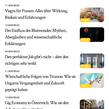
11 MIN READ
Viagra für Frauen: Alles über Wirkung,
Risiken und Erfahrungen
BLOG
13 MIN READ
Der Einfluss des Blutmondes: Mythen,
Aberglauben und wissenschaftliche
WELT
Erklärungen
38 MIN READ
Den perfekten Job gibt’s nicht – aber den
richtigen sehr wohl
BLOG
11 MIN READ
Wirtschaftliche Folgen von Trianon: Wie sie
Ungarns Vergangenheit und Zukunft
WELT
geprägt haben
13 MIN READ
Gig Economy in Österreich: Wie sie den