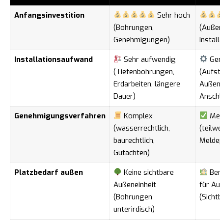
Anfangsinvestition
Sehr hoch
(Bohrungen,
(Außen
Genehmigungen)
Instal
Installationsaufwand
Sehr aufwendig
Ger
(Tiefenbohrungen,
(Aufst
Erdarbeiten, längere
Außene
Dauer)
Ansch
Genehmigungsverfahren
Komplex
Mei
(wasserrechtlich,
(teilw
baurechtlich,
Meldep
Gutachten)
Platzbedarf außen
Keine sichtbare
Ben
Außeneinheit
für Au
(Bohrungen
(Sicht
unterirdisch)