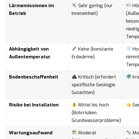
Lärmemissionen im
Sehr gering (nur
Hö
Betrieb
Inneneinheit)
(Außen
beson
niedri
Tempe
Abhängigkeit von
Keine (konstante
Hoc
Außentemperatur
Erdwärme)
nimmt 
Tempe
Bodenbeschaffenheit
Kritisch (erfordert
Irr
spezifische Geologie,
Gutachten)
Risiko bei Installation
Mittel bis hoch
Ger
(Bohrrisiken,
Grundwasserprobleme)
Wartungsaufwand
Moderat
Mo