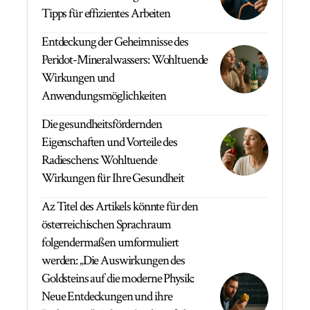
Tipps für effizientes Arbeiten
Entdeckung der Geheimnisse des
Peridot-Mineralwassers: Wohltuende
Wirkungen und
Anwendungsmöglichkeiten
Die gesundheitsfördernden
Eigenschaften und Vorteile des
Radieschens: Wohltuende
Wirkungen für Ihre Gesundheit
Az Titel des Artikels könnte für den
österreichischen Sprachraum
folgendermaßen umformuliert
werden: „Die Auswirkungen des
Goldsteins auf die moderne Physik:
Neue Entdeckungen und ihre