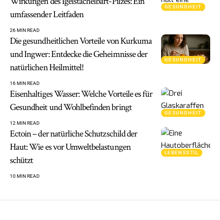
Wirkungen des Igelstachelbart-Pilzes: Ein
GESUNDHEIT
umfassender Leitfaden
26 MIN READ
Die gesundheitlichen Vorteile von Kurkuma
und Ingwer: Entdecke die Geheimnisse der
GESUNDHEIT
natürlichen Heilmittel!
16 MIN READ
Eisenhaltiges Wasser: Welche Vorteile es für
Gesundheit und Wohlbefinden bringt
GESUNDHEIT
12 MIN READ
Ectoin – der natürliche Schutzschild der
Haut: Wie es vor Umweltbelastungen
LEBENSSTIL
schützt
10 MIN READ