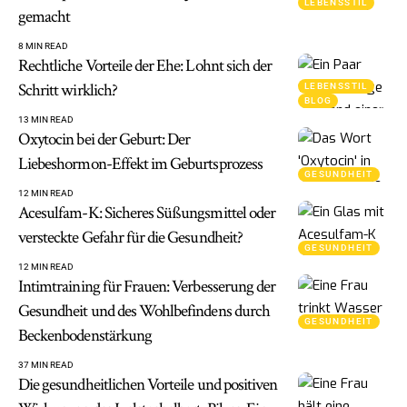
LEBENSSTIL
gemacht
8 MIN READ
Rechtliche Vorteile der Ehe: Lohnt sich der
Schritt wirklich?
LEBENSSTIL
BLOG
13 MIN READ
Oxytocin bei der Geburt: Der
Liebeshormon-Effekt im Geburtsprozess
GESUNDHEIT
12 MIN READ
Acesulfam-K: Sicheres Süßungsmittel oder
versteckte Gefahr für die Gesundheit?
GESUNDHEIT
12 MIN READ
Intimtraining für Frauen: Verbesserung der
Gesundheit und des Wohlbefindens durch
GESUNDHEIT
Beckenbodenstärkung
37 MIN READ
Die gesundheitlichen Vorteile und positiven