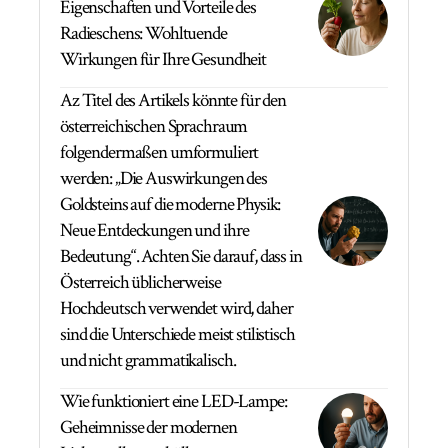
Eigenschaften und Vorteile des
Radieschens: Wohltuende
Wirkungen für Ihre Gesundheit
Az Titel des Artikels könnte für den
österreichischen Sprachraum
folgendermaßen umformuliert
werden: „Die Auswirkungen des
Goldsteins auf die moderne Physik:
Neue Entdeckungen und ihre
Bedeutung“. Achten Sie darauf, dass in
Österreich üblicherweise
Hochdeutsch verwendet wird, daher
sind die Unterschiede meist stilistisch
und nicht grammatikalisch.
Wie funktioniert eine LED-Lampe:
Geheimnisse der modernen