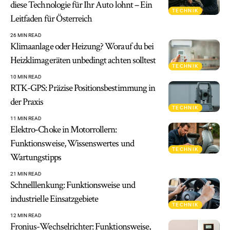
diese Technologie für Ihr Auto lohnt – Ein
TECHNIK
Leitfaden für Österreich
26 MIN READ
Klimaanlage oder Heizung? Worauf du bei
Heizklimageräten unbedingt achten solltest
TECHNIK
10 MIN READ
RTK-GPS: Präzise Positionsbestimmung in
der Praxis
TECHNIK
11 MIN READ
Elektro-Choke in Motorrollern:
Funktionsweise, Wissenswertes und
TECHNIK
Wartungstipps
21 MIN READ
Schnelllenkung: Funktionsweise und
industrielle Einsatzgebiete
TECHNIK
12 MIN READ
Fronius-Wechselrichter: Funktionsweise,