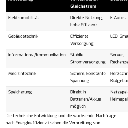
Gleichstrom
Elektromobilität
Direkte Nutzung,
E-Autos, 
hohe Effizienz
Gebäudetechnik
Effiziente
LED, Sm
Versorgung
Informations-/Kommunikation
Stabile
Server,
Stromversorgung
Rechenze
Medizintechnik
Sichere, konstante
Herzschr
Spannung
Bildgebu
Speicherung
Direkt in
Netzspei
Batterien/Akkus
Heimspei
möglich
Die technische Entwicklung und die wachsende Nachfrage
nach Energieeffizienz treiben die Verbreitung von