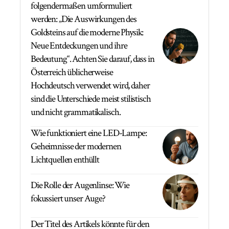
folgendermaßen umformuliert
werden: „Die Auswirkungen des
Goldsteins auf die moderne Physik:
Neue Entdeckungen und ihre
Bedeutung“. Achten Sie darauf, dass in
Österreich üblicherweise
Hochdeutsch verwendet wird, daher
sind die Unterschiede meist stilistisch
und nicht grammatikalisch.
Wie funktioniert eine LED-Lampe:
Geheimnisse der modernen
Lichtquellen enthüllt
Die Rolle der Augenlinse: Wie
fokussiert unser Auge?
Der Titel des Artikels könnte für den