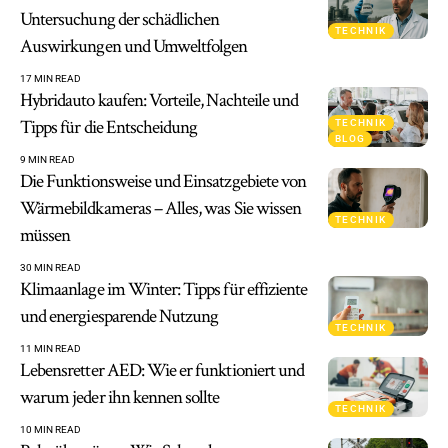
Untersuchung der schädlichen
TECHNIK
Auswirkungen und Umweltfolgen
17 MIN READ
Hybridauto kaufen: Vorteile, Nachteile und
Tipps für die Entscheidung
TECHNIK
BLOG
9 MIN READ
Die Funktionsweise und Einsatzgebiete von
Wärmebildkameras – Alles, was Sie wissen
TECHNIK
müssen
30 MIN READ
Klimaanlage im Winter: Tipps für effiziente
und energiesparende Nutzung
TECHNIK
11 MIN READ
Lebensretter AED: Wie er funktioniert und
warum jeder ihn kennen sollte
TECHNIK
10 MIN READ