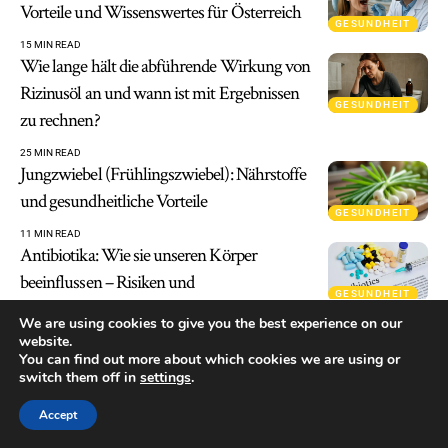
Vorteile und Wissenswertes für Österreich
GESUNDHEIT
15 MIN READ
Wie lange hält die abführende Wirkung von
Rizinusöl an und wann ist mit Ergebnissen
GESUNDHEIT
zu rechnen?
25 MIN READ
Jungzwiebel (Frühlingszwiebel): Nährstoffe
und gesundheitliche Vorteile
GESUNDHEIT
11 MIN READ
Antibiotika: Wie sie unseren Körper
beeinflussen – Risiken und
GESUNDHEIT
Nebenwirkungen
We are using cookies to give you the best experience on our
website.
11 MIN READ
You can find out more about which cookies we are using or
Warum du Rotkohl essen solltest: Entdecke
switch them off in
settings
.
die Vorteile des „violetten Wunders“
LEBENSSTIL
GESUNDHEIT
Accept
15 MIN READ
Die gesundheitlichen Vorteile der Paleo-Diät