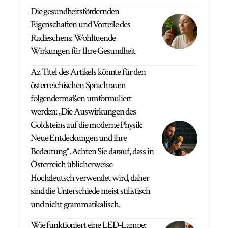
Die gesundheitsfördernden
Eigenschaften und Vorteile des
Radieschens: Wohltuende
Wirkungen für Ihre Gesundheit
Az Titel des Artikels könnte für den
österreichischen Sprachraum
folgendermaßen umformuliert
werden: „Die Auswirkungen des
Goldsteins auf die moderne Physik:
Neue Entdeckungen und ihre
Bedeutung“. Achten Sie darauf, dass in
Österreich üblicherweise
Hochdeutsch verwendet wird, daher
sind die Unterschiede meist stilistisch
und nicht grammatikalisch.
Wie funktioniert eine LED-Lampe: