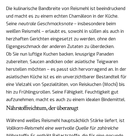
Die kulinarische Bandbreite von Reismehl ist beeindruckend
und macht es zu einem echten Chamäleon in der Küche.
Seine
neutrale Geschmacksnote
– insbesondere beim
weißen Reismehl – erlaubt es, sowohl in süßen als auch in
herzhaften Gerichten eingesetzt zu werden, ohne den
Eigengeschmack der anderen Zutaten zu überdecken.
Ob Sie nun luftige Kuchen backen, knusprige Panaden
zubereiten, Saucen andicken oder asiatische Teigwaren
herstellen möchten – es passt sich hervorragend an. In der
asiatischen Küche ist es ein unverzichtbarer Bestandteil für
eine Vielzahl von Spezialitäten, von Reiskuchen (Mochi) bis
hin zu Frühlingsrollen. Seine Fähigkeit, Feuchtigkeit gut
aufzunehmen, macht es auch zu einem idealen Bindemittel.
Nährstoffreichtum, der überzeugt
Während weißes Reismehl hauptsächlich Stärke liefert, ist
Vollkorn-Reismehl eine wertvolle Quelle für zahlreiche
Nährstoffe
. Es enthält Ballaststoffe, die für eine gesunde