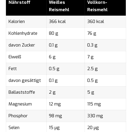
Nährstoff
Weißes
Vollkorn-
Reismehl
Reismehl
Kalorien
366 kcal
360 kcal
Kohlenhydrate
80 g
76 g
davon Zucker
0.1 g
0.3 g
Eiweiß
6 g
7 g
Fett
0.5 g
2.5 g
davon gesättigt
0.1 g
0.5 g
Ballaststoffe
2 g
5 g
Magnesium
12 mg
115 mg
Phosphor
98 mg
330 mg
Selen
15 µg
20 µg