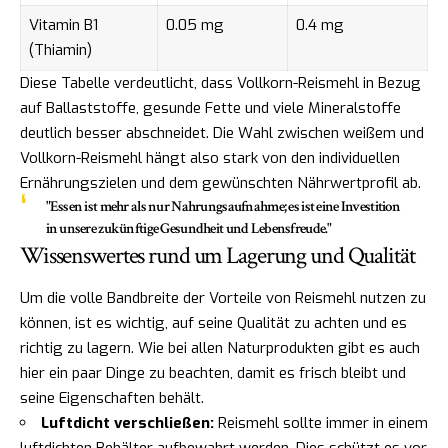
Vitamin B1
0.05 mg
0.4 mg
(Thiamin)
Diese Tabelle verdeutlicht, dass Vollkorn-Reismehl in Bezug
auf Ballaststoffe, gesunde Fette und viele Mineralstoffe
deutlich besser abschneidet. Die Wahl zwischen weißem und
Vollkorn-Reismehl hängt also stark von den individuellen
Ernährungszielen und dem gewünschten Nährwertprofil ab.
"Essen ist mehr als nur Nahrungsaufnahme; es ist eine Investition
in unsere zukünftige Gesundheit und Lebensfreude."
Wissenswertes rund um Lagerung und Qualität
Um die volle Bandbreite der Vorteile von Reismehl nutzen zu
können, ist es wichtig, auf seine Qualität zu achten und es
richtig zu lagern. Wie bei allen Naturprodukten gibt es auch
hier ein paar Dinge zu beachten, damit es frisch bleibt und
seine Eigenschaften behält.
Luftdicht verschließen:
Reismehl sollte immer in einem
luftdichten Behälter aufbewahrt werden. Dies schützt es vor