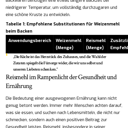
Backwaren benötigen eine etwas längere Backzeit bei
niedrigerer Temperatur, um vollständig durchzugaren und
eine schöne Kruste zu entwickeln.
Tabelle 1: Empfohlene Substitutionen für Weizenmehl
beim Backen
Anwendungsbereich
Weizenmehl
Reismehl
Zusätzl
(Menge)
(Menge)
Empfeh
„Die Küche ist das Herzstück des Zuhauses, und die Wahl der
Zutaten spiegelt die Fürsorge wider, die wir uns selbst und
unseren Liebsten schenken.“
Reismehl im Rampenlicht der Gesundheit und
Ernährung
Die Bedeutung einer ausgewogenen Ernährung kann nicht
genug betont werden. Immer mehr Menschen achten darauf,
was sie essen, und suchen nach Lebensmitteln, die nicht nur
schmecken, sondern auch einen positiven Beitrag zur
Gesundheit leisten. Reismehl, insbesondere in seiner