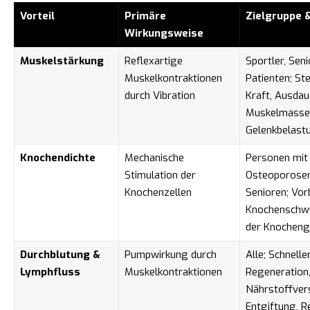
Vorteil
Primäre
Zielgruppe 
Wirkungsweise
Muskelstärkung
Reflexartige
Sportler, Seni
Muskelkontraktionen
Patienten; St
durch Vibration
Kraft, Ausdau
Muskelmasse 
Gelenkbelast
Knochendichte
Mechanische
Personen mit
Stimulation der
Osteoporoseri
Knochenzellen
Senioren; Vo
Knochenschwu
der Knocheng
Durchblutung &
Pumpwirkung durch
Alle; Schnelle
Lymphfluss
Muskelkontraktionen
Regeneration
Nährstoffver
Entgiftung, R