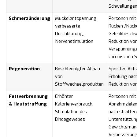
Schwellunge
Schmerzlinderung
Muskelentspannung,
Personen mit
verbesserte
Rücken-/Nack
Durchblutung,
Gelenkbeschw
Nervenstimulation
Reduktion vo
Verspannung
chronischen 
Regeneration
Beschleunigter Abbau
Sportler, Akti
von
Erholung nach
Stoffwechselprodukten
Reduktion vo
Fettverbrennung
Erhöhter
Personen mit
& Hautstraffung
Kalorienverbrauch,
Abnehmzielen
Stimulation des
nach straffer
Bindegewebes
Unterstützun
Gewichtsman
Verbesserung