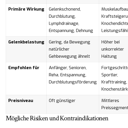
Primäre Wirkung
Gelenkschonend,
Muskelaufbau
Durchblutung,
Kraftsteigeru
Lymphdrainage,
Knochendichte
Entspannung, Dehnung
Leistungsfähi
Gelenkbelastung
Gering, da Bewegung
Höher bei
natürlicher
unkorrekter
Gehbewegung ähnelt
Haltung
Empfohlen für
Anfänger, Senioren,
Fortgeschritt
Reha, Entspannung,
Sportler,
Durchblutungsförderung
Krafttraining,
Knochenstär
Preisniveau
Oft günstiger
Mittleres
Preissegmen
Mögliche Risiken und Kontraindikationen