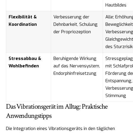
Hautbildes
Flexibilität &
Verbesserung der
Alle; Erhöhun
Koordination
Dehnbarkeit, Schulung
Beweglichkeit
der Propriozeption
Verbesserung
Gleichgewicht
des Sturzrisi
Stressabbau &
Beruhigende Wirkung
Stressgeplag
Wohlbefinden
auf das Nervensystem,
mit Schlafpro
Endorphinfreisetzung
Förderung de
Entspannung,
Verbesserung
Stimmung
Das Vibrationsgerät im Alltag: Praktische
Anwendungstipps
Die Integration eines Vibrationsgeräts in den täglichen