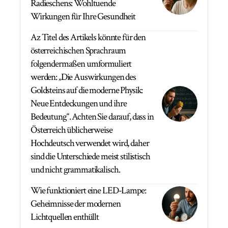
Radieschens: Wohltuende
Wirkungen für Ihre Gesundheit
Az Titel des Artikels könnte für den
österreichischen Sprachraum
folgendermaßen umformuliert
werden: „Die Auswirkungen des
Goldsteins auf die moderne Physik:
Neue Entdeckungen und ihre
Bedeutung“. Achten Sie darauf, dass in
Österreich üblicherweise
Hochdeutsch verwendet wird, daher
sind die Unterschiede meist stilistisch
und nicht grammatikalisch.
Wie funktioniert eine LED-Lampe:
Geheimnisse der modernen
Lichtquellen enthüllt