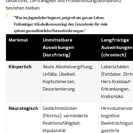
Gedächtnis, Lernfähigkeit und Problemlösungskompetenz
bestehen bleiben.
"Was im Jugendalter beginnt, prägt oft ein ganzes Leben.
Frühzeitiger Alkoholkonsum legt den Grundstein für viele
spätere gesundheitliche Herausforderungen."
Merkmal
Unmittelbare
Langfristige
Auswirkungen
Auswirkungen
(kurzfristig)
(chronisch)
Körperlich
Akute Alkoholvergiftung,
Leberschäden
Unfälle, Übelkeit,
(Fettleber, Zirrh
Kopfschmerzen,
Herz-Kreislauf-
Desorientierung
Erkrankungen,
Krebsrisiko
Neurologisch
Gedächtnislücken
Hirnvolumenverl
(Filmriss), verminderte
kognitive
Reaktionsfähigkeit,
Beeinträchtigun
Impulsivität
gestörte