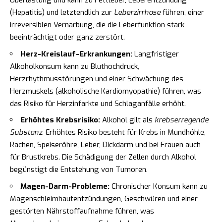
Überlastung und kann zu Fettleber, Leberentzündung
(Hepatitis) und letztendlich zur
Leberzirrhose
führen, einer
irreversiblen Vernarbung, die die Leberfunktion stark
beeinträchtigt oder ganz zerstört.
Herz-Kreislauf-Erkrankungen:
Langfristiger
Alkoholkonsum kann zu Bluthochdruck,
Herzrhythmusstörungen und einer Schwächung des
Herzmuskels (alkoholische Kardiomyopathie) führen, was
das Risiko für Herzinfarkte und Schlaganfälle erhöht.
Erhöhtes Krebsrisiko:
Alkohol gilt als
krebserregende
Substanz
. Erhöhtes Risiko besteht für Krebs in Mundhöhle,
Rachen, Speiseröhre, Leber, Dickdarm und bei Frauen auch
für Brustkrebs. Die Schädigung der Zellen durch Alkohol
begünstigt die Entstehung von Tumoren.
Magen-Darm-Probleme:
Chronischer Konsum kann zu
Magenschleimhautentzündungen, Geschwüren und einer
gestörten Nährstoffaufnahme führen, was