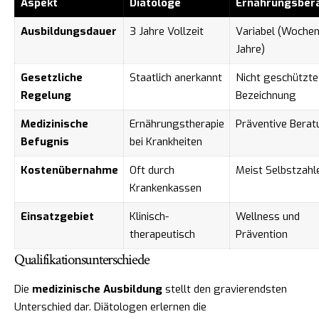
Aspekt
Diätologe
Ernährungsber
Ausbildungsdauer
3 Jahre Vollzeit
Variabel (Wochen
Jahre)
Gesetzliche
Staatlich anerkannt
Nicht geschützte
Regelung
Bezeichnung
Medizinische
Ernährungstherapie
Präventive Berat
Befugnis
bei Krankheiten
Kostenübernahme
Oft durch
Meist Selbstzahl
Krankenkassen
Einsatzgebiet
Klinisch-
Wellness und
therapeutisch
Prävention
Qualifikationsunterschiede
Die
medizinische Ausbildung
stellt den gravierendsten
Unterschied dar. Diätologen erlernen die