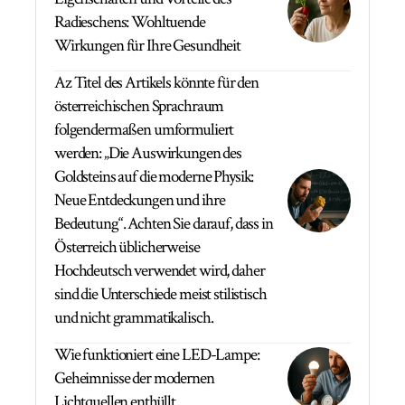
Radieschens: Wohltuende
Wirkungen für Ihre Gesundheit
Az Titel des Artikels könnte für den
österreichischen Sprachraum
folgendermaßen umformuliert
werden: „Die Auswirkungen des
Goldsteins auf die moderne Physik:
Neue Entdeckungen und ihre
Bedeutung“. Achten Sie darauf, dass in
Österreich üblicherweise
Hochdeutsch verwendet wird, daher
sind die Unterschiede meist stilistisch
und nicht grammatikalisch.
Wie funktioniert eine LED-Lampe:
Geheimnisse der modernen
Lichtquellen enthüllt