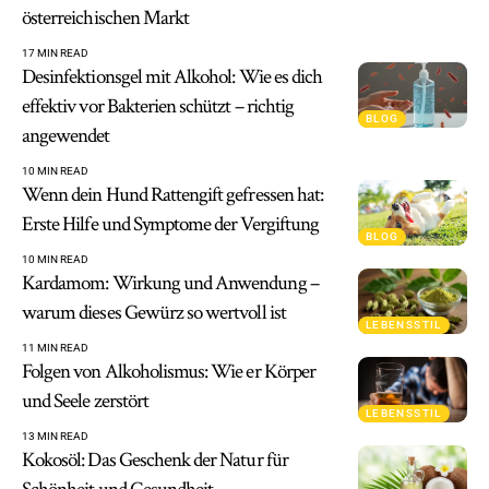
österreichischen Markt
17 MIN READ
Desinfektionsgel mit Alkohol: Wie es dich
effektiv vor Bakterien schützt – richtig
BLOG
angewendet
10 MIN READ
Wenn dein Hund Rattengift gefressen hat:
Erste Hilfe und Symptome der Vergiftung
BLOG
10 MIN READ
Kardamom: Wirkung und Anwendung –
warum dieses Gewürz so wertvoll ist
LEBENSSTIL
11 MIN READ
Folgen von Alkoholismus: Wie er Körper
und Seele zerstört
LEBENSSTIL
13 MIN READ
Kokosöl: Das Geschenk der Natur für