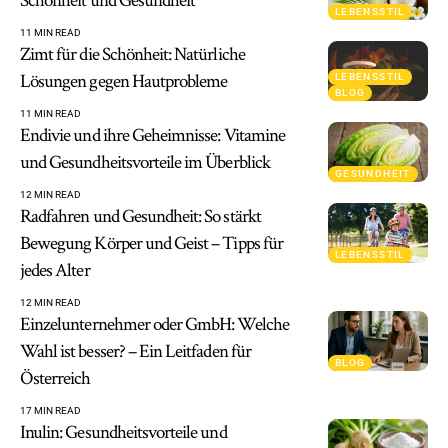
Schönheit und Gesundheit
LEBENSSTIL
11 MIN READ
Zimt für die Schönheit: Natürliche
Lösungen gegen Hautprobleme
LEBENSSTIL
BLOG
11 MIN READ
Endivie und ihre Geheimnisse: Vitamine
und Gesundheitsvorteile im Überblick
GESUNDHEIT
12 MIN READ
Radfahren und Gesundheit: So stärkt
Bewegung Körper und Geist – Tipps für
LEBENSSTIL
jedes Alter
12 MIN READ
Einzelunternehmer oder GmbH: Welche
Wahl ist besser? – Ein Leitfaden für
BLOG
Österreich
17 MIN READ
Inulin: Gesundheitsvorteile und