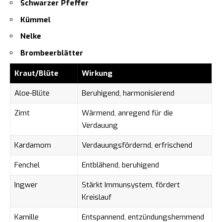
Schwarzer Pfeffer
Kümmel
Nelke
Brombeerblätter
Kraut/Blüte
Wirkung
Aloe-Blüte
Beruhigend, harmonisierend
Zimt
Wärmend, anregend für die
Verdauung
Kardamom
Verdauungsfördernd, erfrischend
Fenchel
Entblähend, beruhigend
Ingwer
Stärkt Immunsystem, fördert
Kreislauf
Kamille
Entspannend, entzündungshemmend