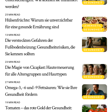
GESUNDHEIT
werden?
25 MIN READ
Hülsenfrüchte: Warum sie unverzichtbar
für eine gesunde Ernährung sind
LEBENSSTIL
GESUNDHEIT
13 MIN READ
Die versteckten Gefahren der
Fußbodenheizung: Gesundheitsrisiken, die
GESUNDHEIT
Sie kennen sollten
23 MIN READ
Die Magie von Cicaplast: Hauterneuerung
für alle Altersgruppen und Hauttypen
GESUNDHEIT
27 MIN READ
Omega-3, -6 und -9 Fettsäuren: Wie sie Ihre
Gesundheit fördern
GESUNDHEIT
19 MIN READ
Tomaten – das rote Gold der Gesundheit: