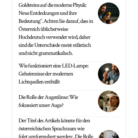
Goldsteins auf die moderne Physik:
Neue Entdeckungen und ihre
Bedeutung“. Achten Sie darauf, dass in
Österreich üblicherweise
Hochdeutsch verwendet wird, daher
sind die Unterschiede meist stilistisch
und nicht grammatikalisch.
Wie funktioniert eine LED-Lampe:
Geheimnisse der modernen
Lichtquellen enthüllt
Die Rolle der Augenlinse: Wie
fokussiert unser Auge?
Der Titel des Artikels könnte für den
österreichischen Sprachraum wie
folgt umformuliert werden: „Die Rolle