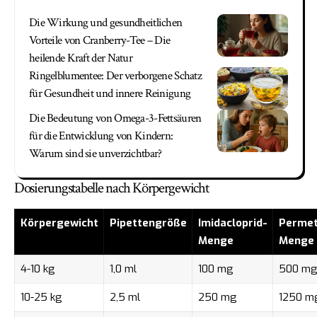
Die Wirkung und gesundheitlichen
Vorteile von Cranberry-Tee – Die
heilende Kraft der Natur
Ringelblumentee: Der verborgene Schatz
für Gesundheit und innere Reinigung
Die Bedeutung von Omega-3-Fettsäuren
für die Entwicklung von Kindern:
Warum sind sie unverzichtbar?
Dosierungstabelle nach Körpergewicht
Körpergewicht
Pipettengröße
Imidacloprid-
Permet
Menge
Menge
4-10 kg
1,0 ml
100 mg
500 m
10-25 kg
2,5 ml
250 mg
1250 m