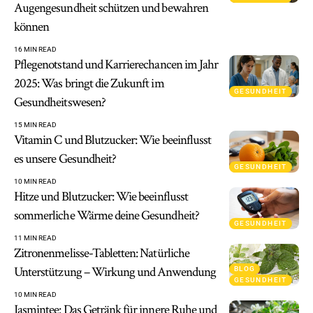
Augengesundheit schützen und bewahren
können
16 MIN READ
Pflegenotstand und Karrierechancen im Jahr
2025: Was bringt die Zukunft im
GESUNDHEIT
Gesundheitswesen?
15 MIN READ
Vitamin C und Blutzucker: Wie beeinflusst
es unsere Gesundheit?
GESUNDHEIT
10 MIN READ
Hitze und Blutzucker: Wie beeinflusst
sommerliche Wärme deine Gesundheit?
GESUNDHEIT
11 MIN READ
Zitronenmelisse-Tabletten: Natürliche
Unterstützung – Wirkung und Anwendung
BLOG
GESUNDHEIT
10 MIN READ
Jasmintee: Das Getränk für innere Ruhe und